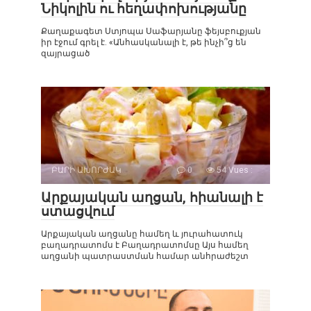
Նիկոլին ու հեղափոխությանը
Քաղաքագետ Ստյոպա Սաֆարյանը ֆեյսբուքյան
իր էջում գրել է. «Անհասկանալի է, թե ինչի՞ց են
զայրացած
ԲԱՐԻ ԱԽՈՐԺԱԿ
0
54 Vues :
Արքայական աղցան, հիանալի է
ստացվում
Արքայական աղցանը համեղ և յուրահատուկ
բաղադրատոմս է Բաղադրատոմսը Այս համեղ
աղցանի պատրաստման համար անհրաժեշտ