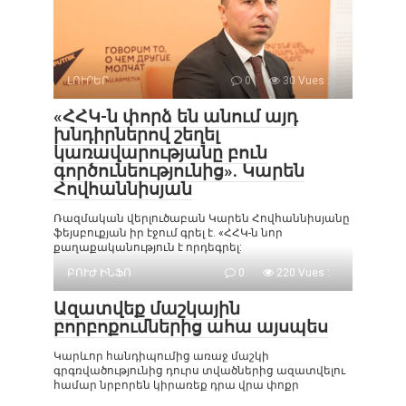
ԼՈՒՐԵՐ
0
30 Vues :
«ՀՀԿ-ն փորձ են անում այդ
խնդիրներով շեղել
կառավարությանը բուն
գործունեությունից». Կարեն
Հովհաննիսյան
Ռազմական վերլուծաբան Կարեն Հովհաննիսյանը
ֆեյսբուքյան իր էջում գրել է. «ՀՀԿ-ն նոր
քաղաքականություն է որդեգրել:
ԲՈՒԺ ԻՆՖՈ
0
220 Vues :
Ազատվեք մաշկային
բորբոքումներից ահա այսպես
Կարևոր հանդիպումից առաջ մաշկի
գրգռվածությունից դուրս տվածներից ազատվելու
համար նրբորեն կիրառեք դրա վրա փոքր