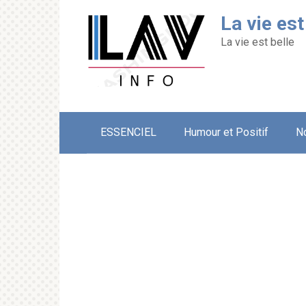
Перейти
La vie est
к
контенту
La vie est belle
ESSENCIEL
Humour et Positif
N