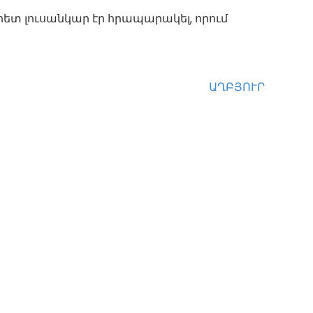
ւ հետ լուսանկար էր հրապարակել, որում
ԱՂԲՅՈՒՐ