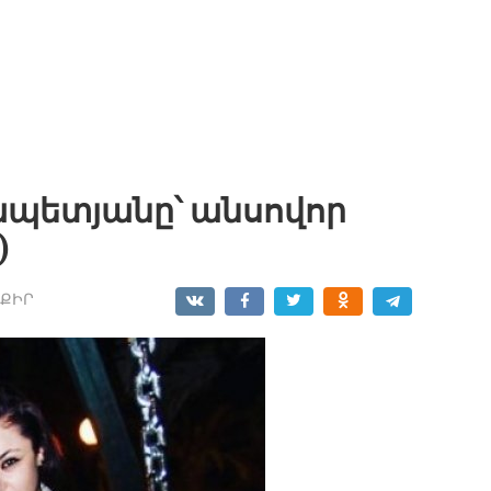
ապետյանը՝ անսովոր
)
ՔԻՐ