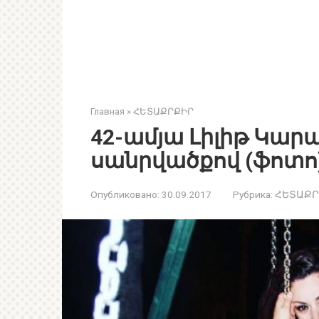
Главная
»
ՀԵՏԱՔՐՔԻՐ
42-ամյա Լիլիթ Կար
սանրվածքով (ֆոտո
Опубликовано:
30.09.2017
Рубрика:
ՀԵՏԱՔՐ