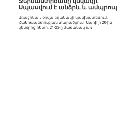
Ջերմաստիճանը կնվազի.
Սպասվում է անձրև և ամպրոպ
Առաջիկա 5 օրվա եղանակի կանխատեսում.
Հանրապետության տարածքում` Ապրիլի 20-ին՝
կեսօրից հետո, 21-22-ը ժամանակ առ