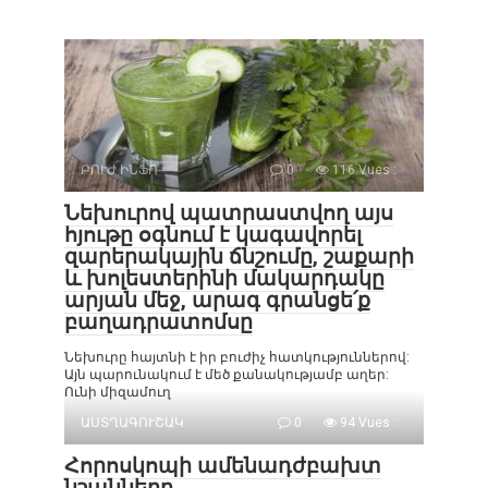
ԲՈՒԺ ԻՆՖՈ
0
116 Vues :
Նեխուրով պատրաստվող այս
հյութը օգնում է կագավորել
զարերակային ճնշումը, շաքարի
և խոլեստերինի մակարդակը
արյան մեջ, արագ գրանցե՛ք
բաղադրատոմսը
Նեխուրը հայտնի է իր բուժիչ հատկություններով:
Այն պարունակում է մեծ քանակությամբ աղեր:
Ունի միզամուղ
ԱՍՏՂԱԳՈՒՇԱԿ
0
94 Vues :
Հորոսկոպի ամենադժբախտ
նշանները