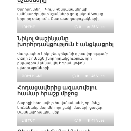
Երրորդ տեղ — Կույս Կենդանակերպի
ամենադժբախտ նշանների ցուցակում Կույսը
երրորդ տեղում է: Ըստ աստղագուշակների,
ԼՈՒՐԵՐ
0
25 Vues :
Նիկոլ Փաշինյանը
խորհրդակցություն է անցկացրել
Վարչապետ Նիկոլ Փաշինյանի գլխավորությամբ
տեղի է ունեցել խորհրդակցություն, որի
ընթացքում քննակվել է Ֆրանկոֆոն
պետությունների
ԲՈՒԺ ԻՆՖՈ
0
146 Vues :
Հոդացավերից ազատվելու
համար հրաշք միջոց
Տարիքի հետ ավելի հավանական է, որ մենք
կունենանք մարմնի որոշակի մասերի ցավեր:
Մասնավորապես, մեր
ԼՈՒՐԵՐ
0
41 Vues :