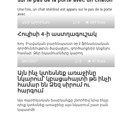
Une fois, un chat stérilisé est apparu sur le pas de la porte
avec
ԱՍՏՂԱԳՈՒՇԱԿ
0
389 Vues :
Հուլիսի 4-ի աստղագուշակ
Խոյ. Բավական բարենպաստ օր է ֆինանսական
գործունեություն ծավալելու, գործարքներ կնքելու
համար: Ձեր եկամուտները կարող
ԹԵՍՏԵՐ
0
47 Vues :
Այն ինչ կտեսնեք առաջինը
նկարում՝ կբացահայտի թե ինչի
համար են Ձեզ սիրում ու
հարգում
Այս օպտիկական խաբկանքը շնորհիվ նրա ինչը
դուք կտեսնեք առաջինը այս նկարում շատ բան
կպատմի