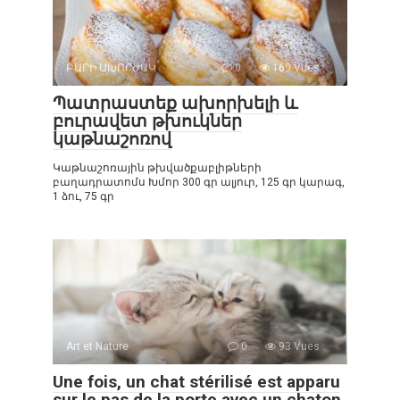
ԲԱՐԻ ԱԽՈՐԺԱԿ
0
169 Vues :
Պատրաստեք ախորխելի և
բուրավետ թխուկներ
կաթնաշոռով
Կաթնաշոռային թխվածքաբլիթների
բաղադրատոմս Խմոր 300 գր ալյուր, 125 գր կարագ,
1 ձու, 75 գր
Art et Nature
0
93 Vues :
Une fois, un chat stérilisé est apparu
sur le pas de la porte avec un chaton