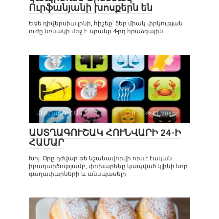
Ուրֆանյանի խոսքերն են
Եթե դիվերսիա լինի, հիշեք՝ ձեր միակ փրկության
ուժը նռնակի մեջ է. սրանք 4-րդ հրաձգային
ԱՍՏՂԱԳՈՒՇԱԿ
0
61 Vues :
ԱՍՏՂԱԳՈՒՇԱԿ ՀՈՒՆՎԱՐԻ 24-Ի
ՀԱՄԱՐ
Խոյ. Օրը դժվար թե նշանավորվի որևէ էական
իրադարձությամբ, փոխարենը կապված կլինի նոր
գաղափարների և անսպասելի