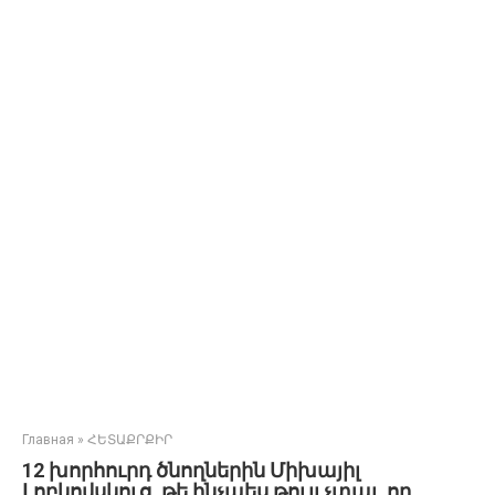
Главная
»
ՀԵՏԱՔՐՔԻՐ
12 խորհուրդ ծնողներին Միխայիլ
Լոբկովսկուց, թե ինչպես թույլ չտալ, որ