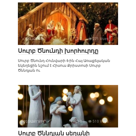
ՀԵՏԱՔՐՔԻՐ
0
271 Vues :
Սուրբ Ծնունդի խորհուրդը
Սուրբ Ծնունդ Հունվարի 6-ին Հայ Առաքելական
եկեղեցին նշում է Հիսուս Քրիստոսի Սուրբ
Ծննդյան ու
ՀԵՏԱՔՐՔԻՐ
0
510 Vues :
Սուրբ Ծննդյան սեղանի