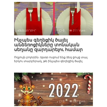
ՀԵՏԱՔՐՔԻՐ
0
311 Vues :
Ինչպես գեղեցիկ ծալել
անձեռոցիկները տոնական
սեղանը զարդարելու համար
Ողջույն բոլորին։ Այսօր ուզում ենք ձեզ ցույց տալ
երկու տարբերակ, թե ինչպես գեղեցիկ ծալել
ՀԵՏԱՔՐՔԻՐ
0
343 Vues :