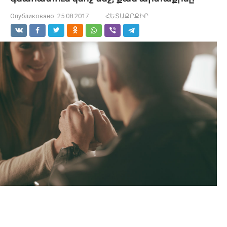
Опубликовано:
25.08.2017
ՀԵՏԱՔՐՔԻՐ