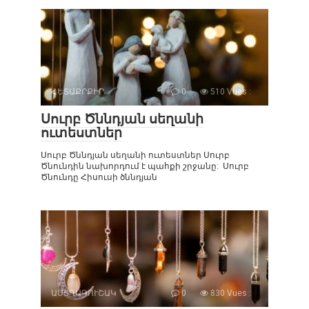
ՀԵՏԱՔՐՔԻՐ
0
510 Vues :
Սուրբ Ծննդյան սեղանի
ուտեստներ
Սուրբ Ծննդյան սեղանի ուտեստներ Սուրբ
Ծնունդին նախորդում է պահքի շրջանը: Սուրբ
Ծնունդը Հիսուսի ծննդյան
ԱՍՏՂԱԳՈՒՇԱԿ
0
830 Vues :