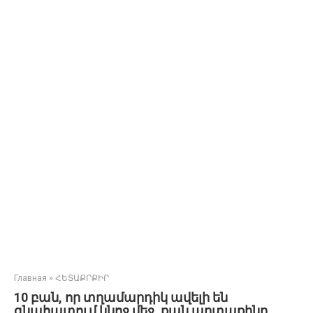
Главная
»
ՀԵՏԱՔՐՔԻՐ
10 բան, որ տղամարդիկ ավելի են
գնահատում կնոջ մեջ, քան արտաքինը