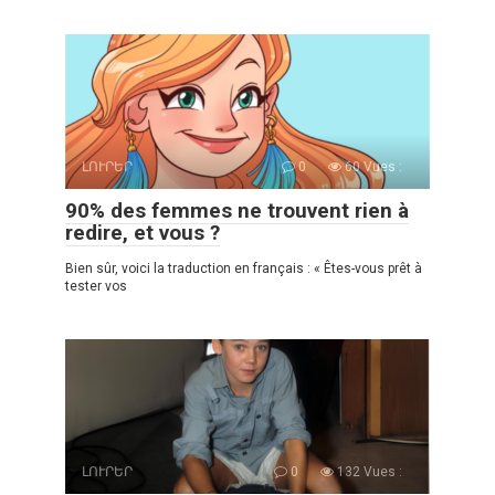
ԼՈՒՐԵՐ
0
60 Vues :
90% des femmes ne trouvent rien à
redire, et vous ?
Bien sûr, voici la traduction en français : « Êtes-vous prêt à
tester vos
ԼՈՒՐԵՐ
0
132 Vues :