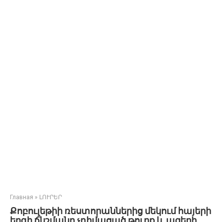
Главная
»
ԼՈՒՐԵՐ
Քոբուլեթիի ռեստորաններից մեկում հայերի
երգի ճնշմանը չդիմացած թուրք և ազերի