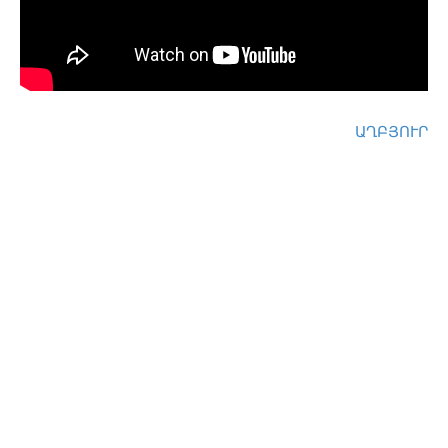
ԱՂԲՅՈՒՐ