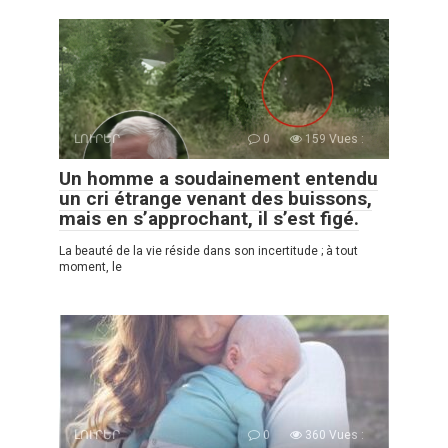
ԼՈՒՐԵՐ
0
159 Vues :
Un homme a soudainement entendu
un cri étrange venant des buissons,
mais en s’approchant, il s’est figé.
La beauté de la vie réside dans son incertitude ; à tout
moment, le
ԼՈՒՐԵՐ
0
360 Vues :