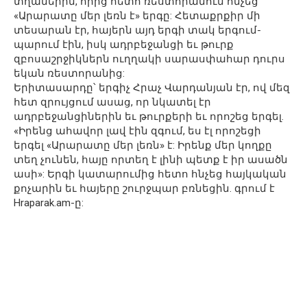
տղաներին, որից հետո ռեստորանում հնչեց
«Արարատը մեր լեռն է» երգը: Հետաքրքիր մի
տեսարան էր, հայերն այդ երգի տակ երգում-
պարում էին, իսկ ադրբեջանցի եւ թուրք
զբոսաշրջիկներն ուղղակի սարասփահար դուրս
եկան ռեստորանից:
Երիտասարդը՝ երգիչ Հրաչ Վարդանյան էր, ով մեզ
հետ զրույցում ասաց, որ նկատել էր
ադրբեջանցիներին եւ թուրքերի եւ որոշեց երգել.
«Իրենց ահավոր լավ էին զգում, ես էլ որոշեցի
երգել «Արարատը մեր լեռն» է: Իրենք մեր կողքը
տեղ չունեն, հայը որտեղ է լինի պետք է իր ասածն
ասի»: Երգի կատարումից հետո հնչեց հայկական
քոչարին եւ հայերը շուրջպար բռնեցին. գրում է
Hraparak.am-ը: