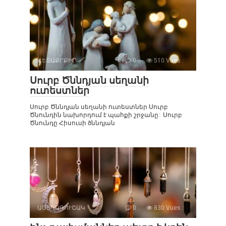
ՀԵՏԱՔՐՔԻՐ
0
510 Vues :
Սուրբ Ծննդյան սեղանի
ուտեստներ
Սուրբ Ծննդյան սեղանի ուտեստներ Սուրբ
Ծնունդին նախորդում է պահքի շրջանը: Սուրբ
Ծնունդը Հիսուսի ծննդյան
ԱՍՏՂԱԳՈՒՇԱԿ
0
830 Vues :