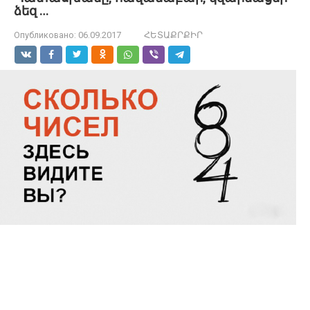
ձեզ …
Опубликовано:
06.09.2017
ՀԵՏԱՔՐՔԻՐ