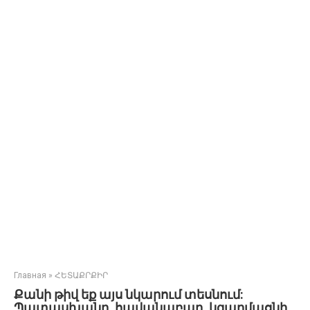
Главная
»
ՀԵՏԱՔՐՔԻՐ
Քանի թիվ եք այս նկարում տեսնում:
Պատասխանը, հավանաբար, կզարմացնի