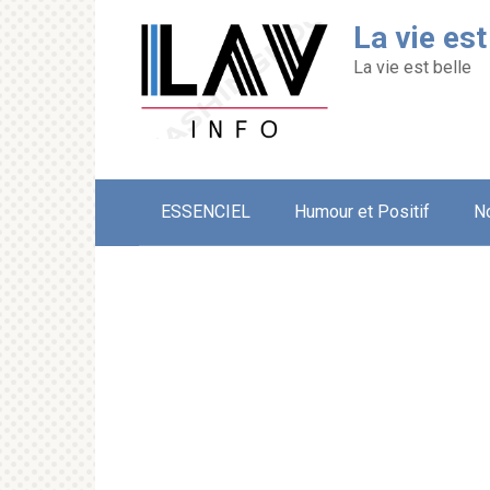
Перейти
La vie est
к
контенту
La vie est belle
ESSENCIEL
Humour et Positif
N