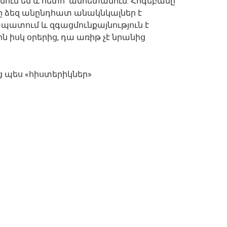
նում են և հետո՝ անհետանում: Հոգեբանը
ը ձեզ անընդհատ անակնկալներ է
ապատում և զգացմունքայնություն է
 իսկ օրերից, դա առիթ չէ նրանից
ց պես «հիստերիկներ»