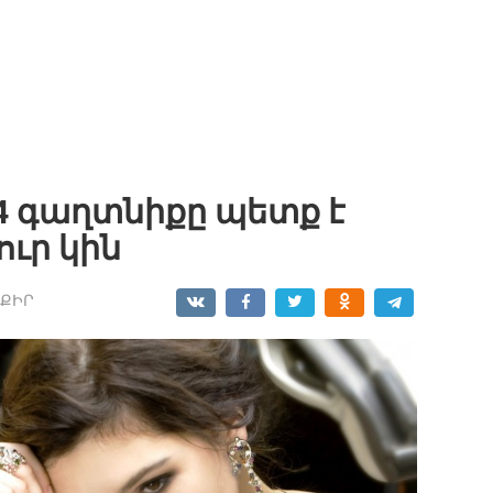
4 գաղտնիքը պետք է
ուր կին
ՔԻՐ