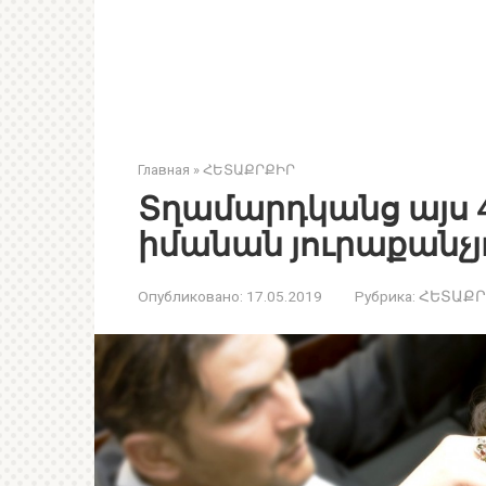
Главная
»
ՀԵՏԱՔՐՔԻՐ
Տղամարդկանց այս 
իմանան յուրաքանչյ
Опубликовано:
17.05.2019
Рубрика:
ՀԵՏԱՔՐ