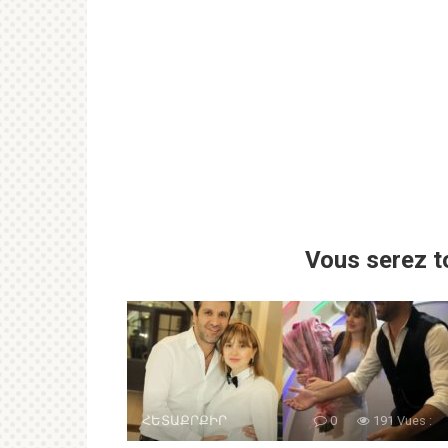
Vous serez t
ՀԵՏԱՔՐՔԻՐ
0
191 Vues :