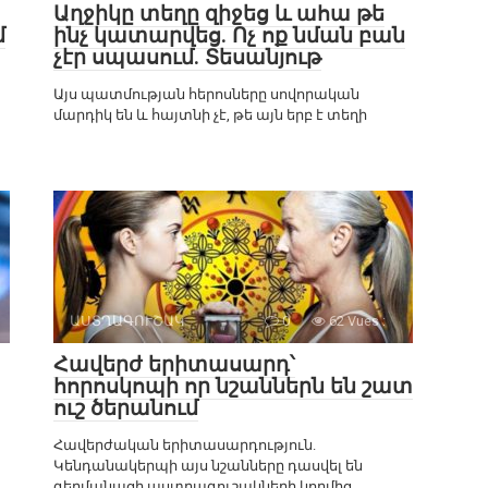
Աղջիկը տեղը զիջեց և ահա թե
մ
ինչ կատարվեց. Ոչ ոք նման բան
չէր սպասում. Տեսանյութ
Այս պատմության հերոսները սովորական
մարդիկ են և հայտնի չէ, թե այն երբ է տեղի
ԱՍՏՂԱԳՈՒՇԱԿ
0
62 Vues :
Հավերժ երիտասարդ՝
հորոսկոպի որ նշաններն են շատ
ուշ ծերանում
Հավերժական երիտասարդություն.
Կենդանակերպի այս նշանները դասվել են
գերմանացի աստղագուշակների կողմից