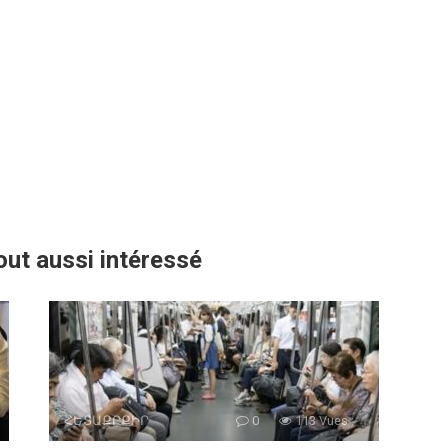
out aussi intéressé
ՀԵՏԱՔՐՔԻՐ
0
113 Vues :