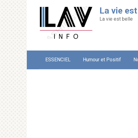
Перейти
La vie est
к
контенту
La vie est belle
ESSENCIEL
Humour et Positif
N