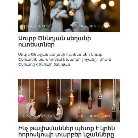
ՀԵՏԱՔՐՔԻՐ
0
510 Vues :
Սուրբ Ծննդյան սեղանի
ուտեստներ
Սուրբ Ծննդյան սեղանի ուտեստներ Սուրբ
Ծնունդին նախորդում է պահքի շրջանը: Սուրբ
Ծնունդը Հիսուսի ծննդյան
ԱՍՏՂԱԳՈՒՇԱԿ
0
830 Vues :
Ինչ թալիսմաններ պետք է կրեն
հորոսկոպի տարբեր նշանները