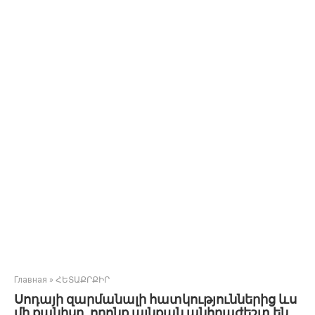
Главная
»
ՀԵՏԱՔՐՔԻՐ
Սոդայի զարմանալի հատկություններից ևս
մի քանիսը, որոնք այնքան անհրաժեշտ են