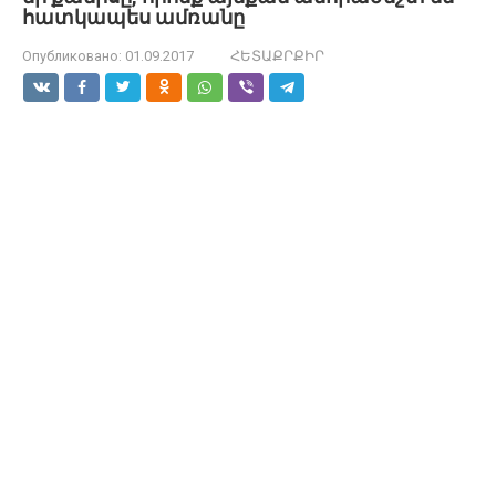
հատկապես ամռանը
Опубликовано:
01.09.2017
ՀԵՏԱՔՐՔԻՐ