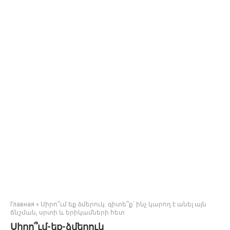
Главная
»
Սիրո՞ւմ եք ձմերուկ. գիտե՞ք՝ ինչ կարող է անել այն
ճնշման, սրտի և երիկամների հետ
Սիրո՞ւմ-եք-ձմերուկ