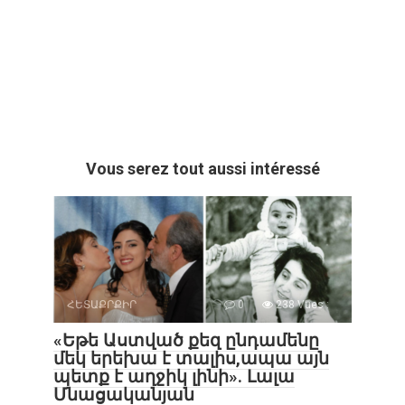
Vous serez tout aussi intéressé
ՀԵՏԱՔՐՔԻՐ
0
238 Vues :
«Եթե Աստված քեզ ընդամենը
մեկ երեխա է տալիս,ապա այն
պետք է աղջիկ լինի». Լալա
Մնացականյան