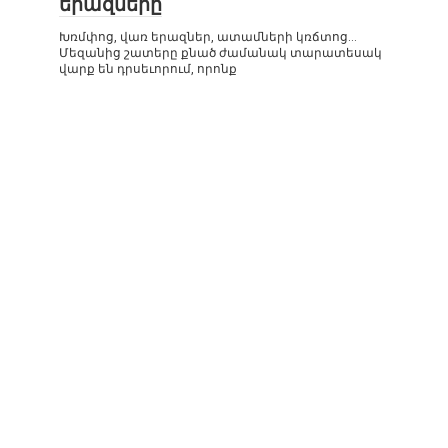
երազները
Խռմփոց, վառ երազներ, ատամների կռճտոց…
Մեզանից շատերը քնած ժամանակ տարատեսակ
վարք են դրսեւորում, որոնք