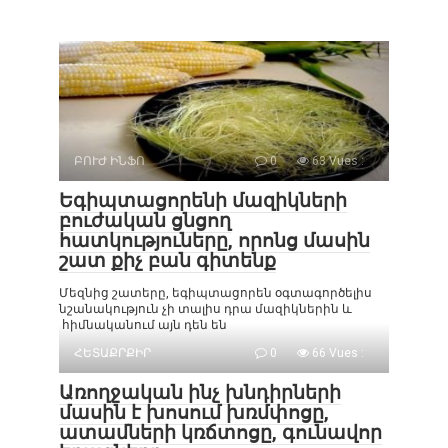
ԲՈՒԺ ԻՆՖՈ
0
63 Vues :
Եգիպտացորենի մազիկների
բուժական ցնցող
հատկություները, որոնց մասին
շատ քիչ բան գիտենք
Մեզնից շատերը, եգիպտացորեն օգտագործելիս
նշանակություն չի տալիս դրա մազիկներին և
հիմնականում այն դեն են
ՀԵՏԱՔՐՔԻՐ
0
66 Vues :
Առողջական ինչ խնդիրների
մասին է խոսում խռմփոցը,
ատամների կռճտոցը, գունավոր