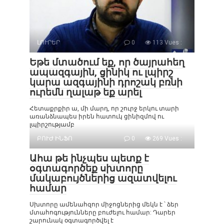
ԼՈՒՐԵՐ
0
113 Vues :
Եթե մտածում եք, որ ծայրահեղ
ապազգային, ցինիկ ու լպիրշ
կարա ազգայինի դրոշակ բռնի
ուրեմն ղալաթ եք արել
Հետաքրքիր ա, մի մարդ, որ շուրջ երկու տարի
առանձնապես իրեն հատուկ ցինիզմով ու
լպիրշությամբ
ԲՈՒԺ ԻՆՖՈ
0
269 Vues :
Ահա թե ինչպես պետք է
օգտագործեք սխտորը
մակաբույծներից ազատվելու
համար
Սխտորը ամենահզոր միջոցներից մեկն է ՝ ձեր
մտահոգությունները բուժելու համար: Դարեր
շարունակ օգտագործվել է