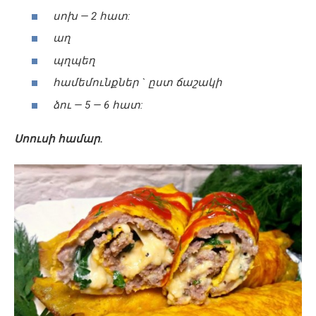
սոխ — 2 հատ:
աղ
պղպեղ
համեմունքներ ` ըստ ճաշակի
ձու — 5 — 6 հատ:
Սոուսի համար.