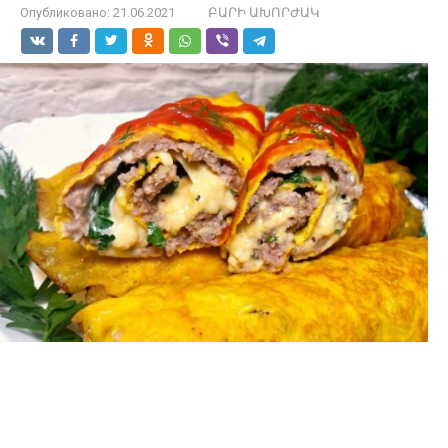
Опубликовано:
21.06.2021
ԲԱՐԻ ԱԽՈՐԺԱԿ