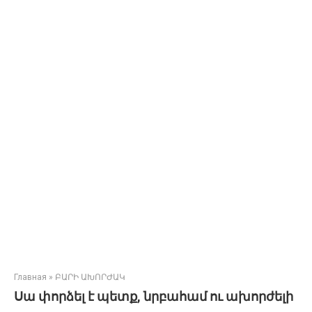
Главная
»
ԲԱՐԻ ԱԽՈՐԺԱԿ
Սա փորձել է պետք, նրբահամ ու ախորժելի