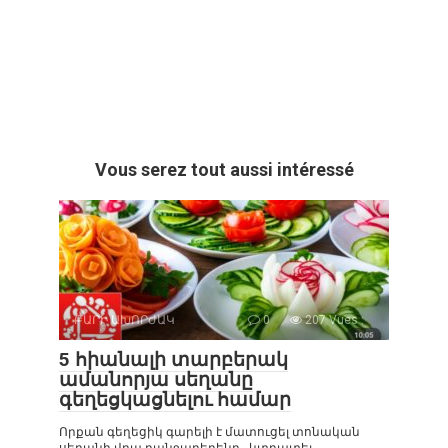
Vous serez tout aussi intéressé
ԲԱՐԻ ԱԽՈՐԺԱԿ
0
207 Vues :
5 հիանալի տարբերակ
ամանորյա սեղանը
գեղեցկացնելու համար
Որքան գեղեցիկ գարելի է մատուցել տոնական
սեղանի վրա բանջարեղենը, կտրատել