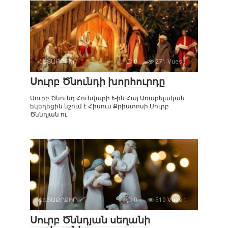
ՀԵՏԱՔՐՔԻՐ
0
271 Vues :
Սուրբ Ծնունդի խորհուրդը
Սուրբ Ծնունդ Հունվարի 6-ին Հայ Առաքելական
եկեղեցին նշում է Հիսուս Քրիստոսի Սուրբ
Ծննդյան ու
ՀԵՏԱՔՐՔԻՐ
0
510 Vues :
Սուրբ Ծննդյան սեղանի