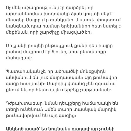
Ոչ մեկ ուշադրություն չէր դարձրել, որ
արտանետման խողովակը ձյան կույտի մեջ է
մնացել։ Մայրը չէր ցանկանում սառչել փողոցում
կանգնած, դրա համար երեխաների հետ նստել է
մեքենան, որի շարժիչը միացված էր։
Մի քանի րոպեի ընթացքում, քանի դեռ հայրը
բահով մաքրում էր ձյունը, նրա ընտանիքը
մահացավ։
Պատահական չէ, որ ածխածնի մոնօքսիդն
անվանում են լուռ մարդասպան։ Այդ թունավոր
գազը հոտ չունի։ Մարդիկ վտանգ չեն զգում ու
քնում են, որ հետո այլևս երբեք չարթնանան։
Դժբախտաբար, նման դեպքերը հաճախակի են
տեղի ունենում։ Ամեն տարի տասնյակ մարդիկ
թունավորվում են այդ գազից։
Անկեղծ ասած՝ ես նույնպես գաղափար չունեի