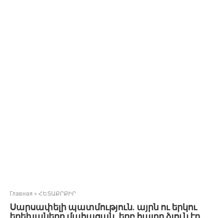
Главная
»
ՀԵՏԱՔՐՔԻՐ
Սարսափելի պատմություն. այրն ու երկու
երեխաները մահացան, երբ հայրը ձյուն էր