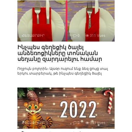
ՀԵՏԱՔՐՔԻՐ
0
311 Vues :
Ինչպես գեղեցիկ ծալել
անձեռոցիկները տոնական
սեղանը զարդարելու համար
Ողջույն բոլորին։ Այսօր ուզում ենք ձեզ ցույց տալ
երկու տարբերակ, թե ինչպես գեղեցիկ ծալել
ՀԵՏԱՔՐՔԻՐ
0
343 Vues :