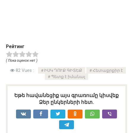
Рейтинг
( Пока оценок нет )
82 Vues :
ԻՍԿ ԴՈՒՔ ԳԻՏԵՔ
Հետաքրքիր է
Պետք է իմանալ
Եթե հավանեցիք այս գրառումը կիսվեք
Ձեր ընկերների հետ.