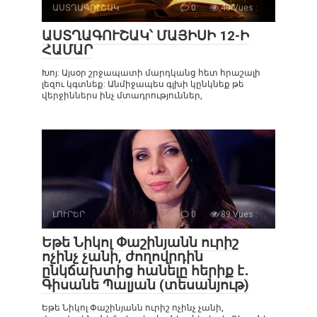
ԱՍՏՂԱԳՈՒՇԱԿ
0
40 Vues :
ԱՍՏՂԱԳՈՒՇԱԿ՝ ՄԱՅԻՍԻ 12-Ի
ՀԱՄԱՐ
Խոյ: Այսօր շրջապատի մարդկանց հետ հրաշալի
լեզու կգտնեք: Անմիջապես գլխի կընկնեք թե
վերջիններս ինչ մտադրություններ,
ԼՈՒՐԵՐ
0
89 Vues :
Եթե Նիկոլ Փաշինյանն ուրիշ
ոչինչ չանի, ժողովրդին
ընկճախտից հանելը հերիք է․
Գիսանե Պալյան (տեսանյութ)
Եթե Նիկոլ Փաշինյանն ուրիշ ոչինչ չանի,