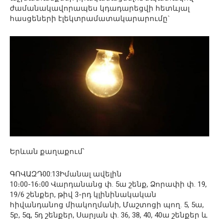
ժամանակավորապես կդադարեցվի հետևյալ
հասցեների էլեկտրամատակարարումը`
Երևան քաղաքում՝
ԳՈՎԱԶԴ00:13Իմանալ ավելին
10։00-16։00 Վարդանանց փ. 5ա շենք, Ձորափի փ. 19,
19/6 շենքեր, թիվ 3-րդ կլինինակական
հիվանդանոց միակողմանի, Մաշտոցի պող. 5, 5ա,
5բ, 5գ, 5դ շենքեր, Սարյան փ. 36, 38, 40, 40ա շենքեր և