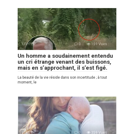
ԼՈՒՐԵՐ
0
159 Vues :
Un homme a soudainement entendu
un cri étrange venant des buissons,
mais en s’approchant, il s’est figé.
La beauté de la vie réside dans son incertitude ; à tout
moment, le
ԼՈՒՐԵՐ
0
359 Vues :