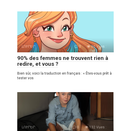
ԼՈՒՐԵՐ
0
60 Vues :
90% des femmes ne trouvent rien à
redire, et vous ?
Bien sûr, voici la traduction en français : « Êtes-vous prêt à
tester vos
ԼՈՒՐԵՐ
0
132 Vues :