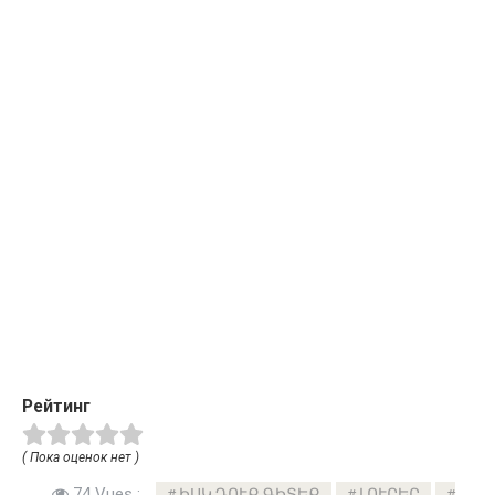
Рейтинг
( Пока оценок нет )
74 Vues :
ԻՍԿ ԴՈՒՔ ԳԻՏԵՔ
ԼՈՒՐԵՐ