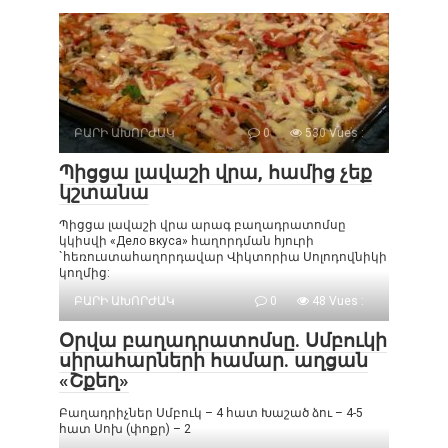
ԲԱՐԻ ԱԽՈՐԺԱԿ
0
530 Vues :
Պիցցա լավաշի վրա, համից չեք
կշտանա
Պիցցա լավաշի վրա արագ բաղադրատոմսը
կկիսվի «Дело вкуса» հաղորդման հյուրի
`հեռուստահաղորդավար Վիկտորիա Սոլոդովնիկի
կողմից:
ԲԱՐԻ ԱԽՈՐԺԱԿ
0
48 Vues :
Օրվա բաղադրատոմսը. Սմբուկի
սիրահարների համար. աղցան
«Շքեղ»
Բաղադրիչներ Սմբուկ – 4 հատ Խաշած ձու – 4-5
հատ Սոխ (փոքր) – 2