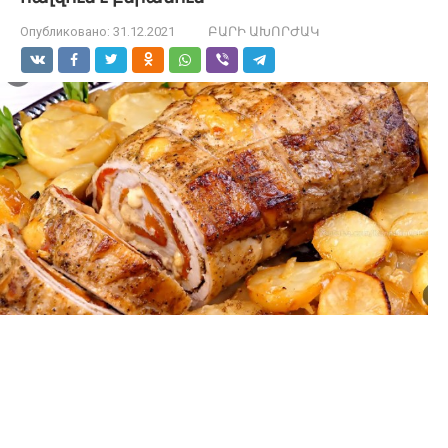
Опубликовано:
31.12.2021
ԲԱՐԻ ԱԽՈՐԺԱԿ