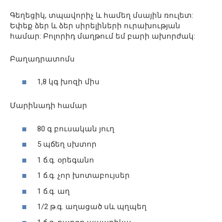
Գեղեցիկ, տպավորիչ և համեղ մսային ռուլետ:
Եփեք ձեր և ձեր սիրելիների ուրախության
համար: Բոլորիդ մաղթում եմ բարի ախորժակ:
Բաղադրատոմս
1,8 կգ խոզի միս
Մարինադի համար
80 գ բուսական յուղ
5 պճեղ սխտոր
1 ճ.գ. օրեգանո
1 ճ.գ. չոր խոտաբույսեր
1 ճ.գ. աղ
1/2 թ.գ. աղացած սև պղպեղ