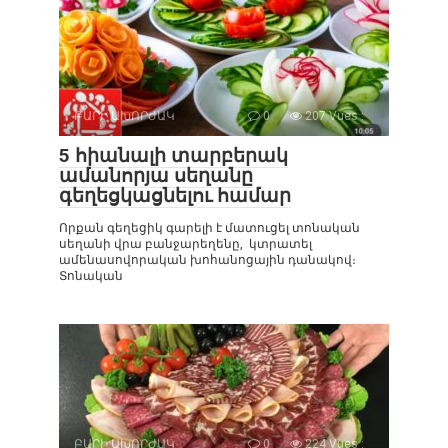
ԲԱՐԻ ԱԽՈՐԺԱԿ
0
207 Vues :
5 հիանալի տարբերակ
ամանորյա սեղանը
գեղեցկացնելու համար
Որքան գեղեցիկ գարելի է մատուցել տոնական
սեղանի վրա բանջարեղենը, կտրատել
ամենասովորական խոհանոցային դանակով։
Տոնական
ԲԱՐԻ ԱԽՈՐԺԱԿ
0
224 Vues :