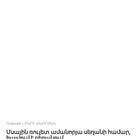
Главная
»
ԲԱՐԻ ԱԽՈՐԺԱԿ
Մսային ռուլետ ամանորյա սեղանի համար,
հալվում է բերանում