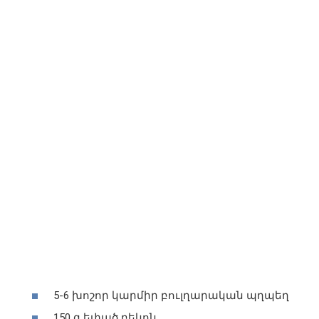
5-6 խոշոր կարմիր բուլղարական պղպեղ
150 գ եփած բեկոն