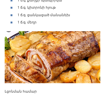
1 ճ.գ. քաղցր պապրիկա
1 ճ.գ. կիտրոնի հյութ
1 ճ.գ. ցանկացած մանանեխ
1 ճ.գ. մեղր
Լցոնման համար