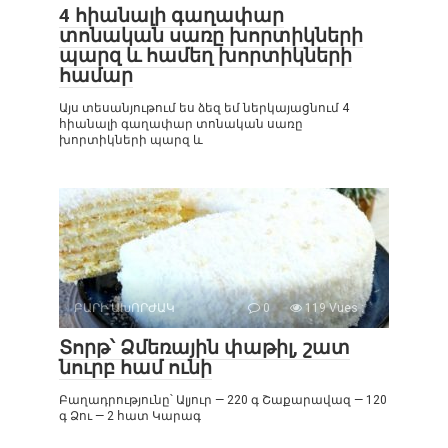
4 հիանալի գաղափար
տոնական սառը խորտիկների
պարզ և համեղ խորտիկների
համար
Այս տեսանյութում ես ձեզ եմ ներկայացնում 4
հիանալի գաղափար տոնական սառը
խորտիկների պարզ և
ԲԱՐԻ ԱԽՈՐԺԱԿ
0
119 Vues :
Տորթ՝ Ձմեռային փաթիլ, շատ
նուրբ համ ունի
Բաղադրությունը՝ Ալյուր — 220 գ Շաքարավազ — 120
գ Ձու — 2 հատ Կարագ