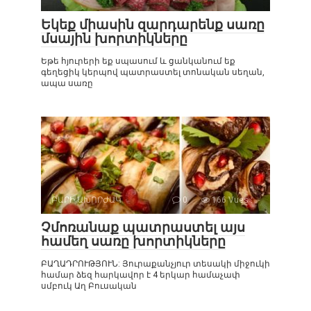
Եկեք միասին զարդարենք սառը
մսային խորտիկները
Եթե ​​հյուրերի եք սպասում և ցանկանում եք
գեղեցիկ կերպով պատրաստել տոնական սեղան,
ապա սառը
ԲԱՐԻ ԱԽՈՐԺԱԿ
0
166 Vues :
Չմոռանաք պատրաստել այս
համեղ սառը խորտիկները
ԲԱՂԱԴՐՈՒԹՅՈՒՆ: Յուրաքանչյուր տեսակի միջուկի
համար ձեզ հարկավոր է 4 երկար համաչափ
սմբուկ Աղ Բուսական