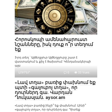
ԱՍՏՂԱԳՈՒՇԱԿ
0
1 712 Vues :
Հորոսկոպի ամենահարուստ
նշանները, իսկ դուք ո՞ր տեղում
եք
3-րդ տեղ ՝ Այծեղջյուր Այծեղջյուրը շատ է
վաստակում և քիչ է ծախսում: Կենդանակերպի
այս
ԼՈՒՐԵՐ
0
33 Vues :
«Լավ տղա» բառից փախնում եք
պտի «գալուբոյ տղա», որ
դուրներդ գա. Վարդան
Ղուկասյան. aysor.am
«Լավ տղա» բառից ինչի՞ եք փախնում. Լինի՞
«գալուբոյ տղա», որ դուրներդ գա: Դիտեք