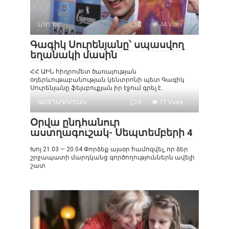
ԼՈՒՐԵՐ
0
44 Vues :
Գագիկ Սուրենյանը՝ սպասվող
եղանակի մասին
ՀՀ ԱԻՆ հիդրոմետ ծառայության
օդերևութաբանության կենտրոնի պետ Գագիկ
Սուրենյանը ֆեյսբուքյան իր էջում գրել է.
ԱՍՏՂԱԳՈՒՇԱԿ
0
71 Vues :
Օրվա ընդհանուր
աստղագուշակ- Սեպտեմբերի 4
Խոյ 21.03 — 20.04 Փորձեք այսօր համոզվել, որ ձեր
շրջապատի մարդկանց գործողություններն ավելի
շատ