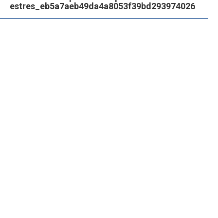
estres_eb5a7aeb49da4a8053f39bd293974026