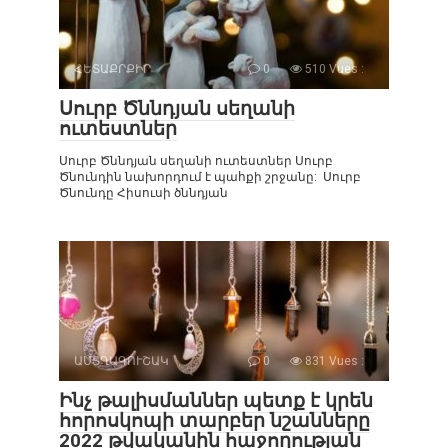
ՀԵՏԱՔՐՔԻՐ
0
510 Vues :
Սուրբ Ծննդյան սեղանի
ուտեստներ
Սուրբ Ծննդյան սեղանի ուտեստներ Սուրբ
Ծնունդին նախորդում է պահքի շրջանը: Սուրբ
Ծնունդը Հիսուսի ծննդյան
ԱՍՏՂԱԳՈՒՇԱԿ
0
831 Vues :
Ինչ թալիսմաններ պետք է կրեն
հորոսկոպի տարբեր նշանները
2022 թվականին հաջողության