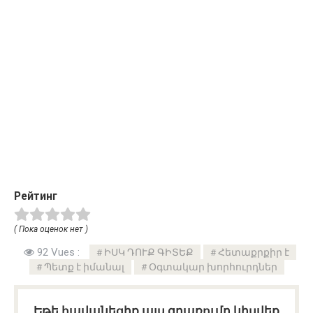
Рейтинг
( Пока оценок нет )
92 Vues :
ԻՍԿ ԴՈՒՔ ԳԻՏԵՔ
Հետաքրքիր է
Պետք է իմանալ
Օգտակար խորհուրդներ
Եթե հավանեցիք այս գրառումը կիսվեք