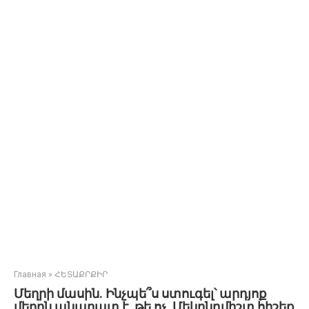
Главная
»
ՀԵՏԱՔՐՔԻՐ
Մեղրի մասին. Ինչպե՞ս ստուգել՝ արդյոք
մեղրն անարատ է, թե ոչ. Մեկընդմիշտ հիշեք