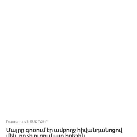
Главная
»
ՀԵՏԱՔՐՔԻՐ
Մայրը գոռում էր ամբողջ հիվանդանոցով
մեկ, որ չի ուզում այդ հրեշին…