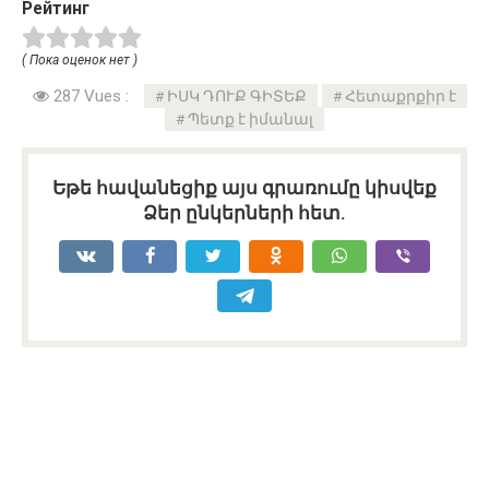
Рейтинг
( Пока оценок нет )
287 Vues :
ԻՍԿ ԴՈՒՔ ԳԻՏԵՔ
Հետաքրքիր է
Պետք է իմանալ
Եթե հավանեցիք այս գրառումը կիսվեք
Ձեր ընկերների հետ.