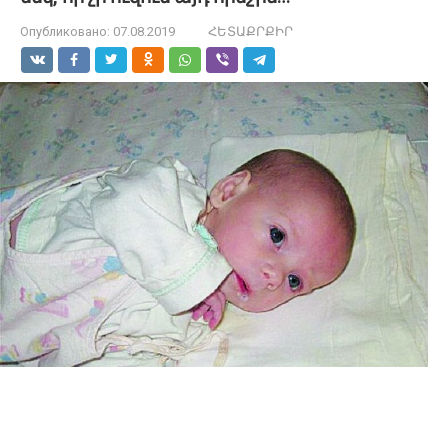
Опубликовано:
07.08.2019
ՀԵՏԱՔՐՔԻՐ