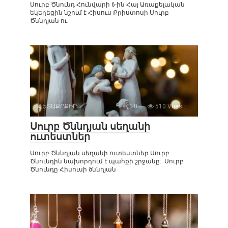
Սուրբ Ծնունդ Հունվարի 6-ին Հայ Առաքելական
եկեղեցին նշում է Հիսուս Քրիստոսի Սուրբ
Ծննդյան ու
ՀԵՏԱՔՐՔԻՐ
0
510 Vues :
Սուրբ Ծննդյան սեղանի
ուտեստներ
Սուրբ Ծննդյան սեղանի ուտեստներ Սուրբ
Ծնունդին նախորդում է պահքի շրջանը: Սուրբ
Ծնունդը Հիսուսի ծննդյան