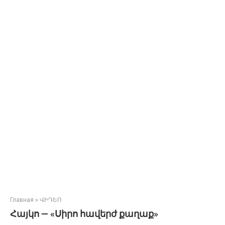
Главная
»
ՎԻԴԵՈ
Հայկո — «Սիրո հավերժ քաղաք»