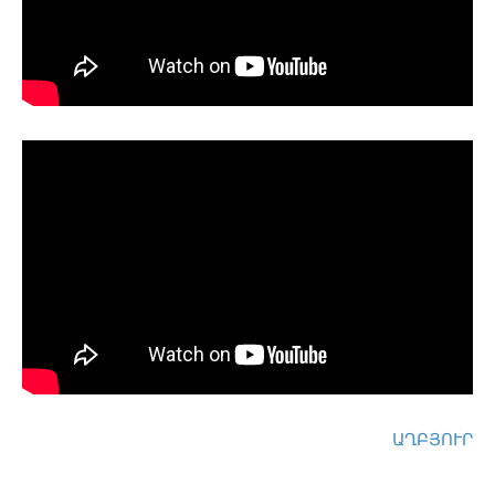
ԱՂԲՅՈՒՐ