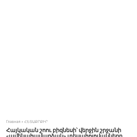
Главная
»
ՀԵՏԱՔՐՔԻՐ
Հայկական շոու բիզնեսի՝ վերջին շրջանի
«ամենահամարձակ» տեսահոլովակները