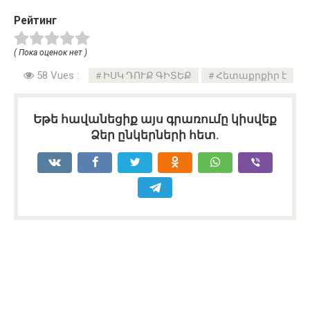
Рейтинг
( Пока оценок нет )
58 Vues :
ԻՍԿ ԴՈՒՔ ԳԻՏԵՔ
Հետաքրքիր է
Եթե հավանեցիք այս գրառումը կիսվեք
Ձեր ընկերների հետ.