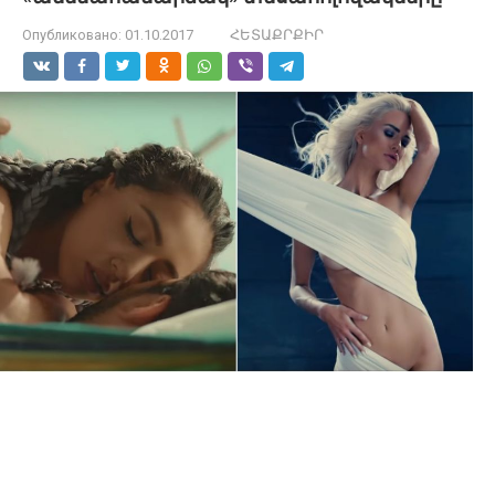
Опубликовано:
01.10.2017
ՀԵՏԱՔՐՔԻՐ