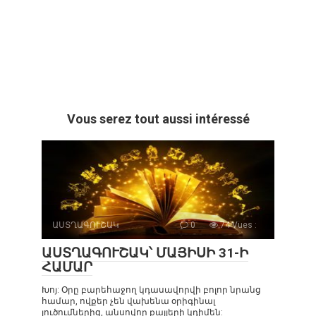
Vous serez tout aussi intéressé
ԱՍՏՂԱԳՈՒՇԱԿ
0
74 Vues :
ԱՍՏՂԱԳՈՒՇԱԿ՝ ՄԱՅԻՍԻ 31-Ի
ՀԱՄԱՐ
Խոյ: Օրը բարեհաջող կդասավորվի բոլոր նրանց
համար, ովքեր չեն վախենա օրիգինալ
լուծումներից, անսովոր քայլերի կդիմեն: