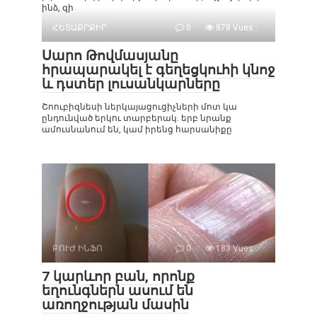
ինձ, զի
ՀԵՏԱՔՐՔԻՐ
0
878 Vues :
Սարո Թովմասյանը
հրապարակել է գեղեցկուհի կնոջ
և դստեր լուսանկարները
Շոուբիզնեսի ներկայացուցիչների մոտ կա
ընդունված երկու տարբերակ. երբ նրանք
ամուսնանում են, կամ իրենց հարսանիքը
ԲՈՒԺ ԻՆՖՈ
0
183 Vues :
7 կարևոր բան, որոնք
եղունգներն ասում են
առողջության մասին