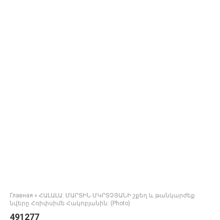
Главная
»
ՀԱԼԱԼԱ: ՄԱՐՏԻՆ ՄԿՐՏՉՅԱՆԻ շքեղ և թանկարժեք
նվերը Հռիփսիմե Հակոբյանին: (Photo)
491277