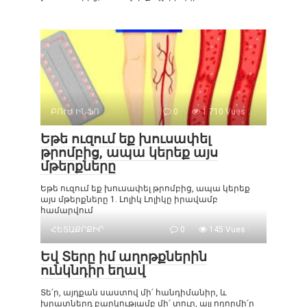
ԲՈՒԺ ԻՆՖՈ
0
1 710 Vues :
Եթե ուզում եք խուսափել
թրոմբից, ապա կերեք այս
մթերքները
Եթե ուզում եք խուսափել թրոմբից, ապա կերեք
այս մթերքները 1. Լոլիկ Լոլիկը իրավամբ
համարվում
ՀԵՏԱՔՐՔԻՐ
0
145 Vues :
Եվ Տերը իմ աղոթքներին
ունկնդիր եղավ
Տե՛ր, այդքան սաստով մի՛ հանդիմանիր, և
խրատներդ բարկությամբ մի՛ տուր, այլ ողորմի՛ր