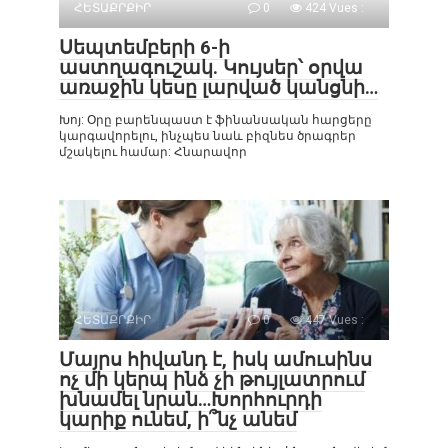
ՀԵՏԱՔՐՔԻՐ
0
424 Vues :
Սեպտեմբերի 6-ի
աստղագուշակ. Կույսեր՝ օրվա
առաջին կեսը լարված կանցնի…
Խոյ: Օրը բարենպաստ է ֆինանսական հարցերը
կարգավորելու, ինչպես նաև բիզնես ծրագրեր
մշակելու համար: Հնարավոր
ՀԵՏԱՔՐՔԻՐ
0
447 Vues :
Մայրս հիվանդ է, իսկ ամուսինս
ոչ մի կերպ ինձ չի թույլատրում
խնամել նրան…Խորհուրդի
կարիք ունեմ, ի՞նչ անեմ