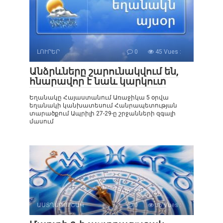
ԼՈՒՐԵՐ
0
45 Vues :
Անձրևները շարունակվում են,
հնարավոր է նաև կարկուտ
Եղանակը Հայաստանում Առաջիկա 5 օրվա
եղանակի կանխատեսում Հանրապետության
տարածքում Ապրիլի 27-29-ը շրջանների զգալի
մասում
ԱՍՏՂԱԳՈՒՇԱԿ
0
36 Vues :