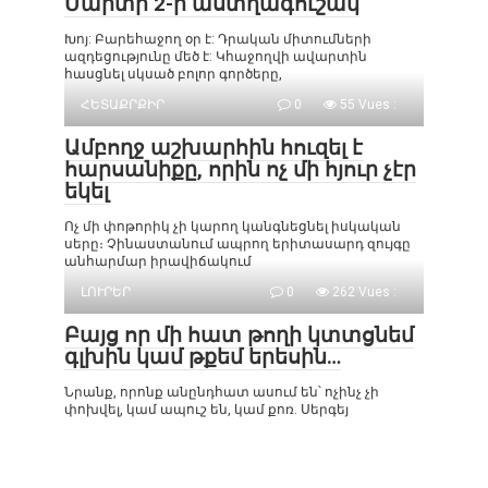
Մարտի 2-ի աստղագուշակ
Խոյ: Բարեհաջող օր է: Դրական միտումների
ազդեցությունը մեծ է: Կհաջողվի ավարտին
հասցնել սկսած բոլոր գործերը,
ՀԵՏԱՔՐՔԻՐ
0
55 Vues :
Ամբողջ աշխարհին հուզել է
հարսանիքը, որին ոչ մի հյուր չէր
եկել
Ոչ մի փոթորիկ չի կարող կանգնեցնել իսկական
սերը։ Չինաստանում ապրող երիտասարդ զույգը
անհարմար իրավիճակում
ԼՈՒՐԵՐ
0
262 Vues :
Բայց որ մի հատ թողի կտտցնեմ
գլխին կամ թքեմ երեսին…
Նրանք, որոնք անընդհատ ասում են՝ ոչինչ չի
փոխվել, կամ ապուշ են, կամ քոռ. Սերգեյ