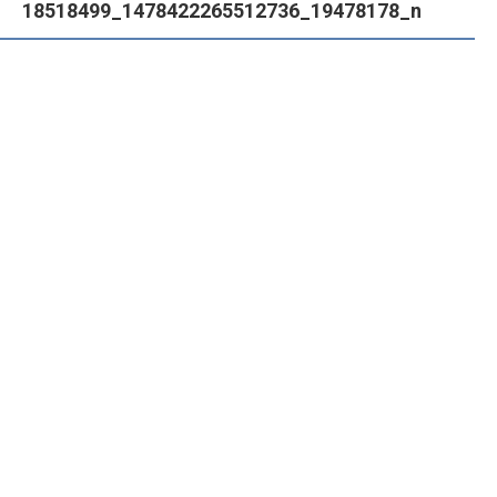
18518499_1478422265512736_19478178_n