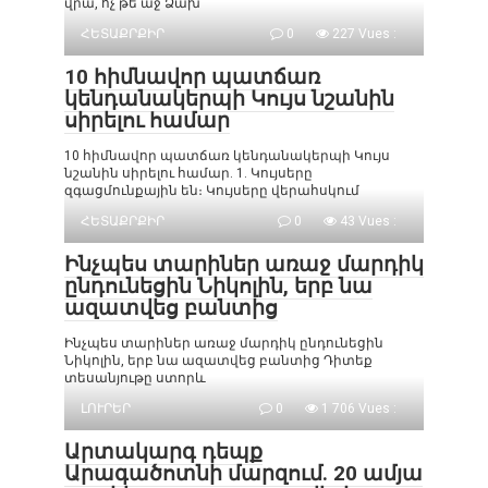
վրա, ոչ թե աջ Ձախ
ՀԵՏԱՔՐՔԻՐ
0
227 Vues :
10 հիմնավոր պատճառ
կենդանակերպի Կույս նշանին
սիրելու համար
10 հիմնավոր պատճառ կենդանակերպի Կույս
նշանին սիրելու համար. 1. Կույսերը
զգացմունքային են։ Կույսերը վերահսկում
ՀԵՏԱՔՐՔԻՐ
0
43 Vues :
Ինչպես տարիներ առաջ մարդիկ
ընդունեցին Նիկոլին, երբ նա
ազատվեց բանտից
Ինչպես տարիներ առաջ մարդիկ ընդունեցին
Նիկոլին, երբ նա ազատվեց բանտից Դիտեք
տեսանյութը ստորև
ԼՈՒՐԵՐ
0
1 706 Vues :
Արտակարգ դեպք
Արագածոտնի մարզում. 20 ամյա