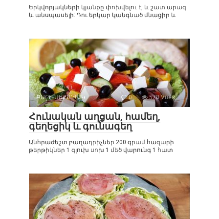
Երկվորյակների կյանքը փոխվելու է, և շատ արագ
և անսպասելի: Դու երկար կանգնած մնացիր և
ԲԱՐԻ ԱԽՈՐԺԱԿ
0
578 Vues :
Հունական աղցան, համեղ,
գեղեցիկ և գունագեղ
Անհրաժեշտ բաղադրիչներ 200 գրամ հազարի
թերթիկներ 1 գլուխ սոխ 1 մեծ վարունգ 1 հատ