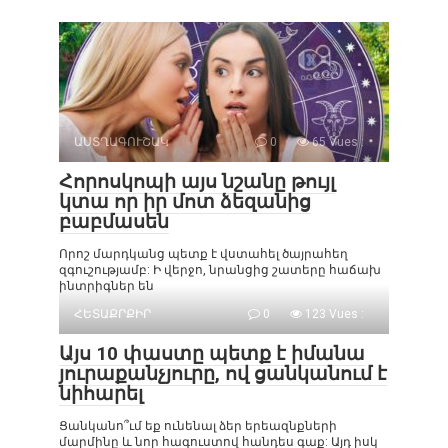
ԱՍՏՂԱԳՈՒՇԱԿ
0
65 Vues :
Հորոսկոպի այս նշանը թույլ
կտա որ իր մոտ ձեզանից
բաբմասեն
Որոշ մարդկանց պետք է վստահել ծայրահեղ
զգուշությամբ: Ի վերջո, նրանցից շատերը հաճախ
ինտրիգներ են
ՀԵՏԱՔՐՔԻՐ
0
123 Vues :
Այս 10 փաստը պետք է իմանա
յուրաքանչյուրը, ով ցանկանում է
նիհարել
Ցանկանո՞ւմ եք ունենալ ձեր երեազնքների
մարմինը և նոր հագուստով հանդես գաք: Այդ իսկ