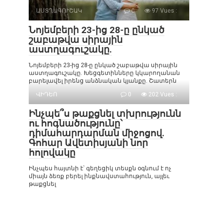
ԱՍՏՂԱԳՈՒՇԱԿ
0
97 Vues :
Նոյեմբերի 23-ից 28-ը ընկած
շաբաթվա սիրային
աստղագուշակը.
Նոյեմբերի 23-ից 28-ը ընկած շաբաթվա սիրային
աստղագուշակը. Խեցգետինները կկարողանան
բարելավել իրենց անձնական կյանքը. Շատերն
ՎԻԴԵՈ
0
202 Vues :
Ինչպե՞ս թաքցնել տխրությունն
ու հոգնածությունը՝
դիմահարդարման միջոցով.
Գոհար Ավետիսյանի նոր
հոլովակը
Ինչպես հայտնի է՝ գեղեցիկ տեսքն օգնում է ոչ
միայն ձեռք բերել ինքնավստահություն, այլեւ
թաքցնել