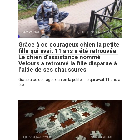
Art et Nature
0
441 Vues :
Grâce à ce courageux chien la petite
fille qui avait 11 ans a été retrouvée.
Le chien d’assistance nommé
Velours a retrouvé la fille disparue à
l’aide de ses chaussures
Grâce à ce courageux chien la petite fille qui avait 11 ans a
été
ԱՍՏՂԱԳՈՒՇԱԿ
0
330 Vues :