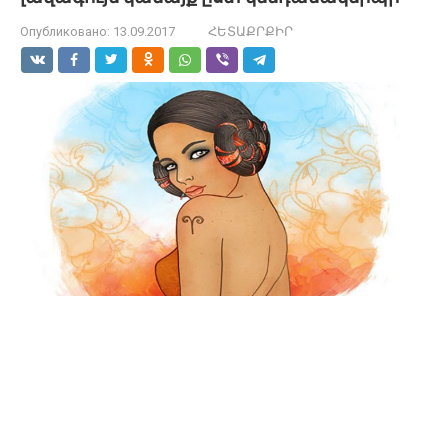
Опубликовано:
13.09.2017
ՀԵՏԱՔՐՔԻՐ