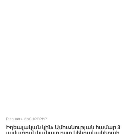
Главная
»
ՀԵՏԱՔՐՔԻՐ
Իդեալական կին։ Ամուսնության համար 3
լավագույն կանայք ըստ կենդանակերպի