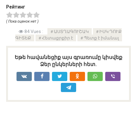
Рейтинг
( Пока оценок нет )
84 Vues :
ԱՍՏՂԱԳՈՒՇԱԿ
ԻՍԿ ԴՈՒՔ
ԳԻՏԵՔ
Հետաքրքիր է
Պետք է իմանալ
Եթե հավանեցիք այս գրառումը կիսվեք
Ձեր ընկերների հետ.