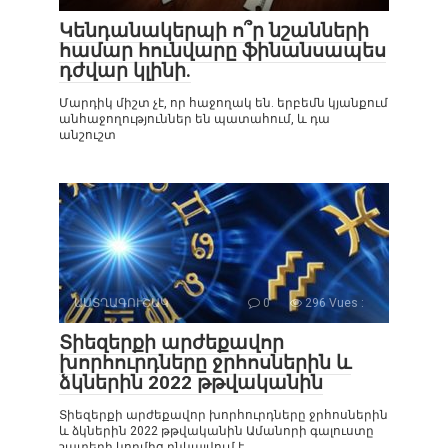
Կենդանակերպի ո՞ր նշանների
համար հունվարը ֆինանսապես
դժվար կլինի.
Մարդիկ միշտ չէ, որ հաջողակ են. երբեմն կյանքում
անհաջողություններ են պատահում, և դա
անշուշտ
ԱՍՏՂԱԳՈՒՇԱԿ
0
296 Vues :
Տիեզերքի արժեքավոր
խորհուրդները ջրհոսներին և
ձկներին 2022 թթվականին
Տիեզերքի արժեքավոր խորհուրդները ջրհոսներին
և ձկներին 2022 թթվականին Ամանորի գալուստը
շատերի կողմից ընկալվում է