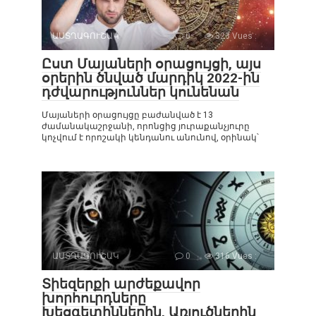
ԱՍՏՂԱԳՈՒՇԱԿ
0
323 Vues :
Ըստ Մայաների օրացույցի, այս
օրերին ծնված մարդիկ 2022-ին
դժվարություններ կունենան
Մայաների օրացույցը բաժանված է 13
ժամանակաշրջանի, որոնցից յուրաքանչյուրը
կոչվում է որոշակի կենդանու անունով, օրինակ՝
ԱՍՏՂԱԳՈՒՇԱԿ
0
316 Vues :
Տիեզերքի արժեքավոր
խորհուրդները
Խեցգետիններին, Առյուծներին