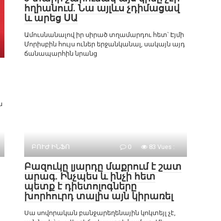
հղիանում. Նա այլևս չդիմացավ
և արեց ՍԱ
Ամուսնանալով իր սիրած տղամարդու հետ՝ Էյմի
Մորիսբին հույս ուներ երջանկանալ, սակայն այդ
ճանապարհին նրանց
ն
ԲՈՒԺ ԻՆՖՈ
0
83 Vues :
Բազուկը լյարդը մաքրում է շատ
արագ. Ինչպես և ինչի հետ
պետք է դիետոլոգները
խորհուրդ տալիս այն կիրառել
Սա սովորական բանջարեղենային կոկտեյլ չէ,