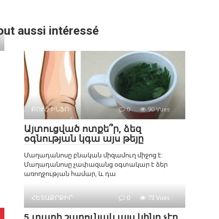
out aussi intéressé
ԲՈՒԺ ԻՆՖՈ
0
90 Vues :
Այտուցված ոտքե՞ր, ձեզ
օգնության կգա այս թեյը
Մաղադանոսը բնական միզամուղ միջոց է:
Մաղադանոսը չափազանց օգտակար է ձեր
առողջության համար, և դա
ՀԵՏԱՔՐՔԻՐ
0
73 Vues :
5 տարի շարունակ այս կինը չէր