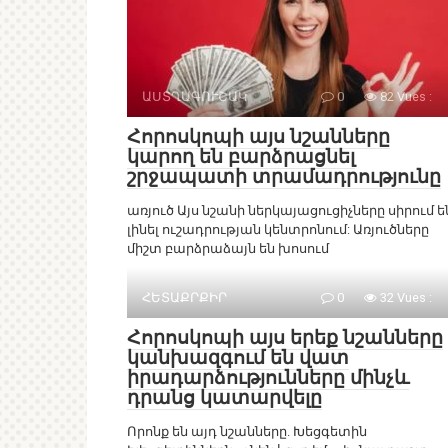
ԱՍՏՂԱԳՈՒՇԱԿ
0
82 Vues :
Հորոսկոպի այս նշանները
կարող են բարձրացնել
շրջապատի տրամադրությունը
առյուծ Այս նշանի ներկայացուցիչները սիրում ե
լինել ուշադրության կենտրոնում: Առյուծները
միշտ բարձրաձայն են խոսում
ՀԵՏԱՔՐՔԻՐ
0
32 Vues :
Հորոսկոպի այս երեք նշանները
կանխազգում են վատ
իրադարձությունները մինչև
դրանց կատարվելը
Որոնք են այդ նշանները. Խեցգետին