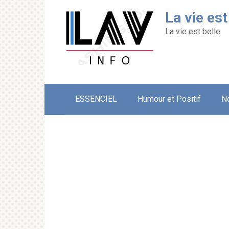
Перейти
La vie est
к
контенту
La vie est belle
ESSENCIEL
Humour et Positif
N