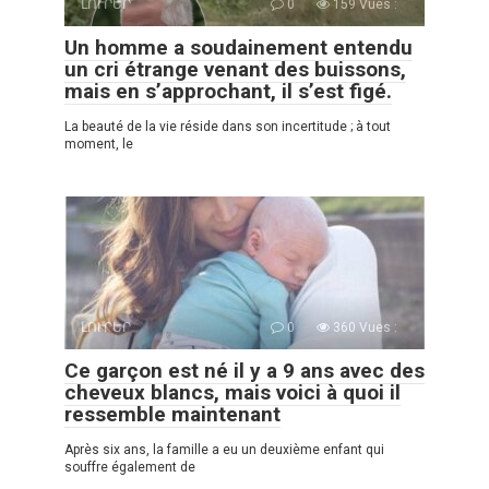
ԼՈՒՐԵՐ
0
159 Vues :
Un homme a soudainement entendu
un cri étrange venant des buissons,
mais en s’approchant, il s’est figé.
La beauté de la vie réside dans son incertitude ; à tout
moment, le
ԼՈՒՐԵՐ
0
360 Vues :
Ce garçon est né il y a 9 ans avec des
cheveux blancs, mais voici à quoi il
ressemble maintenant
Après six ans, la famille a eu un deuxième enfant qui
souffre également de