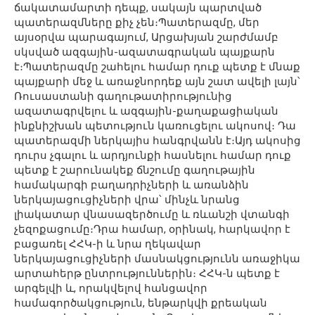
ճակատամարտի դեպք, սակայն պարտված
պատերազմները քիչ չեն։Պատերազմը, մեր
այսօրվա պարագայում, Արցախյան շարժմամբ
սկսված ազգային-ազատագրական պայքարն
է։Պատերազմը շահելու համար դուք պետք է մնաք
պայքարի մեջ և առաջնորդեք այն շատ ավելի լայն՝
Ռուսաստանի գաղութատիրությունից
ազատագրվելու և ազգային-քաղաքացիական
ինքնիշխան պետություն կառուցելու ակոսով։ Դա
պատերազմի ներկայիս հանգրվանն է։Այդ ակոսից
դուրս չգալու և արդյունքի հասնելու համար դուք
պետք է շարունակեք ճնշումը գաղութային
համակարգի բաղադրիչների և առանձին
ներկայացուցիչների վրա՝ մինչև նրանց
լիակատար վնասազերծումը և ռևանշի վտանգի
չեզոքացումը։Դրա համար, օրինակ, հարկավոր է
բացառել ՀՀԿ-ի և նրա ղեկավար
ներկայացուցիչների մասնակցությունն առաջիկա
արտահերթ ընտրություններին։ ՀՀԿ-ն պետք է
արգելվի և, որակվելով հանցավոր
համագործակցություն, ենթարկվի քրեական