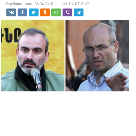
Опубликовано:
26.04.2018
ՀԵՏԱՔՐՔԻՐ