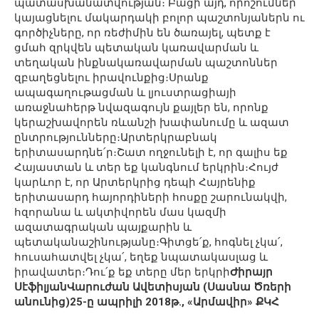
պատասխանատվության։ Բացի այդ, որոշումներ
կայացնելու մակարդակի բոլոր պաշտոնյաներն ու
գործիչները, որ ռեժիմին են ծառայել, պետք է
ցմահ զրկվեն պետական կառավարման և
տեղական ինքնակառավարման պաշտոններ
զբաղեցնելու իրավունքից։Սրանք
ապագաղութացման և լյուստրացիայի
առաջնահերթ նվազագույն քայլեր են, որոնք
կերաշխավորեն ռևանշի խափանումը և ազատ
ընտրությունները։Արտերկրաբնակ
երիտասարդնե՛ր։Շատ ողջունելի է, որ գալիս եք
Հայաստան և տեր եք կանգնում երկրին։Հույժ
կարևոր է, որ Արտերկրից դեպի Հայրենիք
երիտասարդ հայորդիների հոսքը շարունակվի,
հզորանա և ակտիվորեն մաս կազմի
ազատագրական պայքարին և
պետականաշինությանը։Գիտցե՛ք, հոգնել չկա՛,
հուսահատվել չկա՛, եղեք նպատակասլաց և
իրավատեր։Դու՛ք եք տերը մեր երկրի
Ժիրայր
Սէֆիլյան
Վարուժան Ավետիսյան (Սասնա Ծռերի
անունից)
25-ը ապրիլի 2018թ.
, «Արմավիր» ՔԿՀ