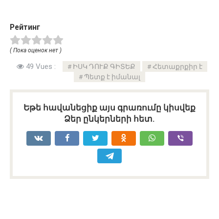
Рейтинг
( Пока оценок нет )
49 Vues :
ԻՍԿ ԴՈՒՔ ԳԻՏԵՔ
Հետաքրքիր է
Պետք է իմանալ
Եթե հավանեցիք այս գրառումը կիսվեք
Ձեր ընկերների հետ.