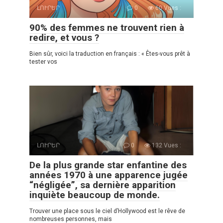
ԼՈՒՐԵՐ
0
60 Vues :
90% des femmes ne trouvent rien à
redire, et vous ?
Bien sûr, voici la traduction en français : « Êtes-vous prêt à
tester vos
ԼՈՒՐԵՐ
0
132 Vues :
De la plus grande star enfantine des
années 1970 à une apparence jugée
“négligée”, sa dernière apparition
inquiète beaucoup de monde.
Trouver une place sous le ciel d’Hollywood est le rêve de
nombreuses personnes, mais