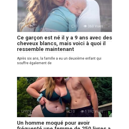
ԼՈՒՐԵՐ
0
360 Vues :
Ce garçon est né il y a 9 ans avec des
cheveux blancs, mais voici à quoi il
ressemble maintenant
Après six ans, la famille a eu un deuxième enfant qui
souffre également de
ԼՈՒՐԵՐ
0
1 092 Vues :
Un homme moqué pour avoir
fréquenté une femme de 250 livres a