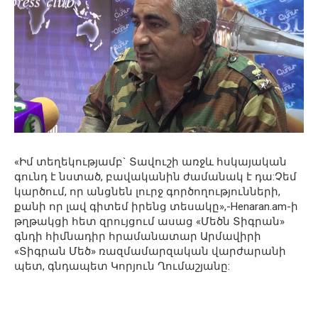
«Իմ տեղեկությամբ` Տավուշի առջև հսկայական
գունդ է նստած, բավականին ժամանակ է դա:Չեմ
կարծում, որ անցնեն լուրջ գործողությունների,
քանի որ լավ գիտեմ իրենց տեսակը»,-Henaran.am-ի
թղթակցի հետ զրույցում ասաց «Մեծն Տիգրան»
գնդի հիմնադիր հրամանատար Արմավիրի
«Տիգրան Մեծ» ռազմամարզական վարժարանի
պետ, գնդապետ Կորյուն Ղումաշյանը: