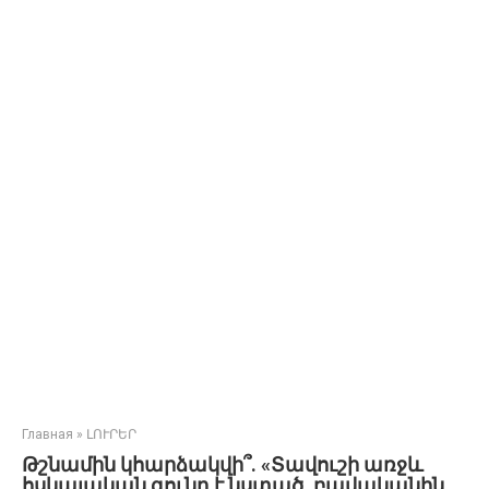
Главная
»
ԼՈՒՐԵՐ
Թշնամին կհարձակվի՞. «Տավուշի առջև
հսկայական գունդ է նստած, բավականին