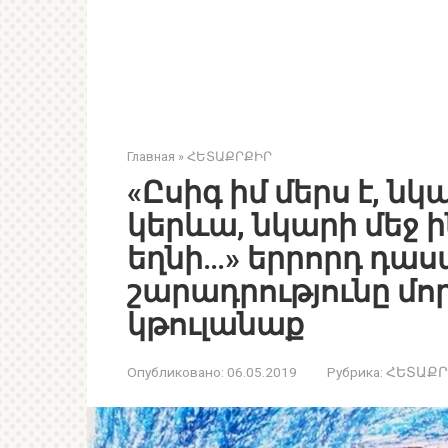
Главная
»
ՀԵՏԱՔՐՔԻՐ
«Ըսիգ իմ մերս է, նկ
կերևա, նկարի մեջ 
եղնի…» երրորդ դա
շարադրությունը մո
կթուլանաք
Опубликовано:
06.05.2019
Рубрика:
ՀԵՏԱՔՐ