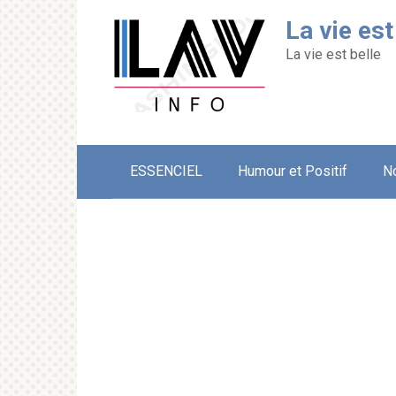
Перейти
La vie est
к
контенту
La vie est belle
ESSENCIEL
Humour et Positif
N