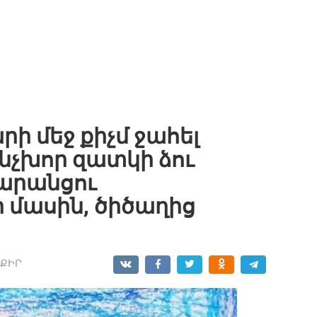
արի մեջ քիչմ ջահել
ինչխոր զատկի ձու
սարանցու
ր մասին, ծիծաղից
ՔԻՐ