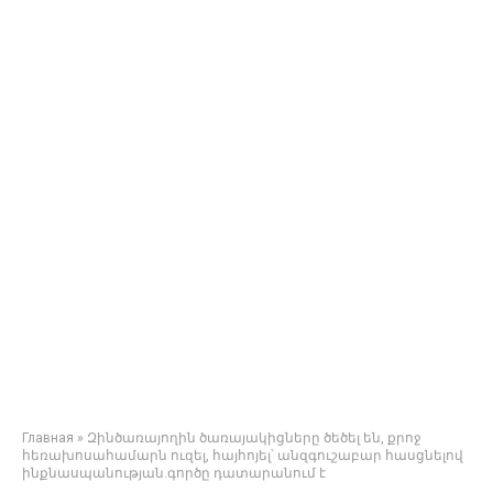
Главная
»
Զինծառայողին ծառայակիցները ծեծել են, քրոջ
հեռախոսահամարն ուզել, հայհոյել՝ անզգուշաբար հասցնելով
ինքնասպանության.գործը դատարանում է