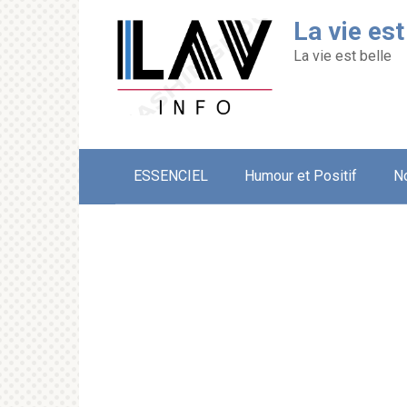
Перейти
La vie est
к
контенту
La vie est belle
ESSENCIEL
Humour et Positif
N