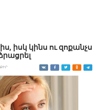
իս, իսկ կինս ու զոքանչս
րձրացրել
ՔԻՐ