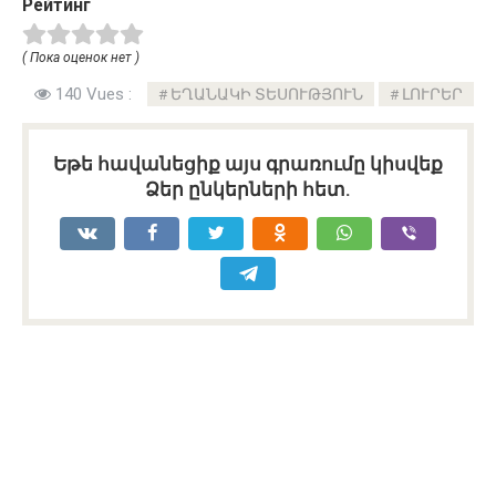
Рейтинг
( Пока оценок нет )
140 Vues :
ԵՂԱՆԱԿԻ ՏԵՍՈՒԹՅՈՒՆ
ԼՈՒՐԵՐ
Եթե հավանեցիք այս գրառումը կիսվեք
Ձեր ընկերների հետ.