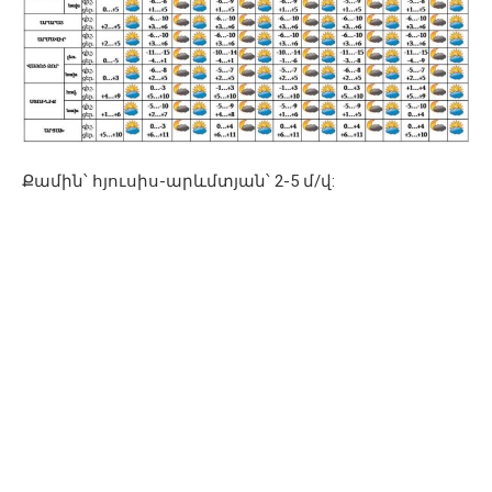
Քամին՝ հյուսիս-արևմտյան՝ 2-5 մ/վ: