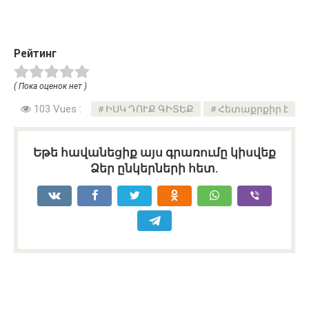
Рейтинг
( Пока оценок нет )
103 Vues :
ԻՍԿ ԴՈՒՔ ԳԻՏԵՔ
Հետաքրքիր է
Եթե հավանեցիք այս գրառումը կիսվեք
Ձեր ընկերների հետ.