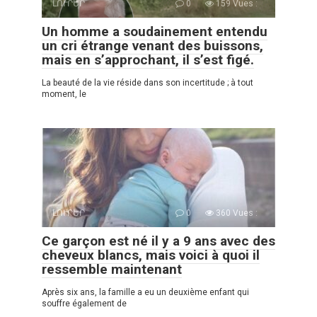
ԼՈՒՐԵՐ
0
159 Vues :
Un homme a soudainement entendu
un cri étrange venant des buissons,
mais en s’approchant, il s’est figé.
La beauté de la vie réside dans son incertitude ; à tout
moment, le
ԼՈՒՐԵՐ
0
360 Vues :
Ce garçon est né il y a 9 ans avec des
cheveux blancs, mais voici à quoi il
ressemble maintenant
Après six ans, la famille a eu un deuxième enfant qui
souffre également de