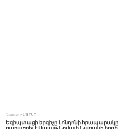
Главная
»
ԼՈՒՐԵՐ
Եգիպտացի երգիչը Լոնդոնի հրապարակը
քարացրել է Սայաթ Նովայի Նազանի երգի