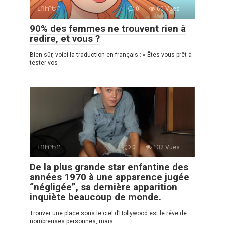
ԼՈՒՐԵՐ
0
60 Vues :
90% des femmes ne trouvent rien à
redire, et vous ?
Bien sûr, voici la traduction en français : « Êtes-vous prêt à
tester vos
ԼՈՒՐԵՐ
0
132 Vues :
De la plus grande star enfantine des
années 1970 à une apparence jugée
“négligée”, sa dernière apparition
inquiète beaucoup de monde.
Trouver une place sous le ciel d’Hollywood est le rêve de
nombreuses personnes, mais