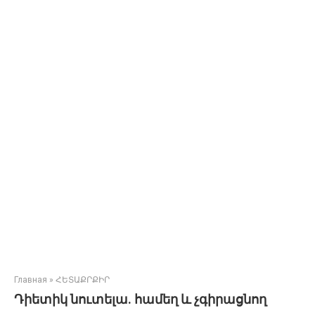
Главная
»
ՀԵՏԱՔՐՔԻՐ
Դիետիկ նուտելա. համեղ և չգիրացնող