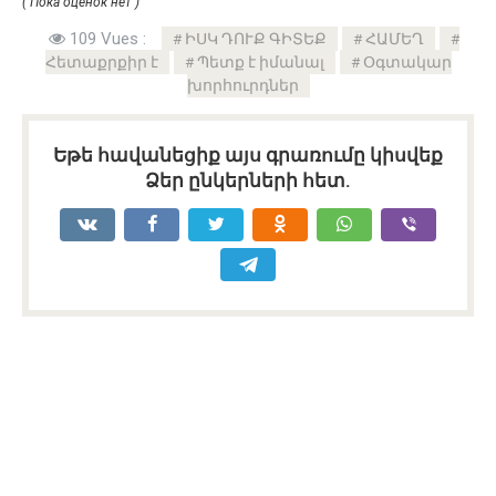
( Пока оценок нет )
109 Vues :
ԻՍԿ ԴՈՒՔ ԳԻՏԵՔ
ՀԱՄԵՂ
Հետաքրքիր է
Պետք է իմանալ
Օգտակար
խորհուրդներ
Եթե հավանեցիք այս գրառումը կիսվեք
Ձեր ընկերների հետ.