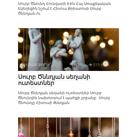
Սուրբ Ծնունդ Հունվարի 6-ին Հայ Առաքելական
եկեղեցին նշում է Հիսուս Քրիստոսի Սուրբ
Ծննդյան ու
ՀԵՏԱՔՐՔԻՐ
0
510 Vues :
Սուրբ Ծննդյան սեղանի
ուտեստներ
Սուրբ Ծննդյան սեղանի ուտեստներ Սուրբ
Ծնունդին նախորդում է պահքի շրջանը: Սուրբ
Ծնունդը Հիսուսի ծննդյան