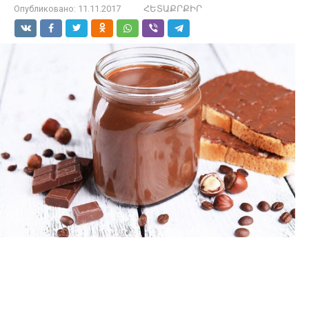
Опубликовано:
11.11.2017
ՀԵՏԱՔՐՔԻՐ