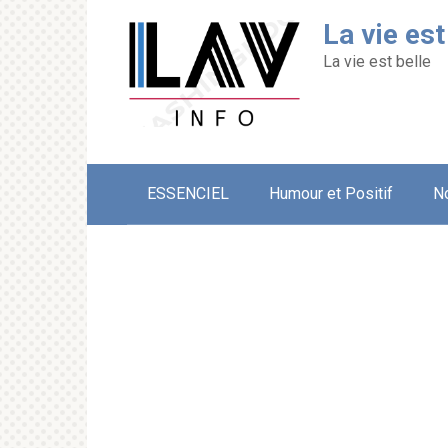
Перейти
La vie est
к
контенту
La vie est belle
ESSENCIEL
Humour et Positif
N