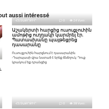
out aussi intéressé
ՀԵՏԱՔՐՔԻՐ
0
24 Vues :
Աշակերտի հարցից ուսուցչուհին
ամոթից ուղղակի կարմրել էր.
Պատասխանը պայթեցրեց
դասարանը
Ուսուցչուհին հարցնում է դասարանին.
-Դարպասի վրա նստած է երեք ճնճղուկ: Դուք
կրակում եք դրանցից
ւ
ՀԵՏԱՔՐՔԻՐ
0
38 Vues :