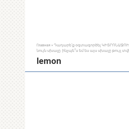
Главная
»
Դադարե՛ք օգտագործել ԿԻՏՐՈՆԱՋՈՒՐ 
նույն սխալը. ինչպե՞ս եմ ես այս սխալը թույլ տ
lemon