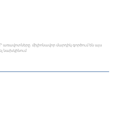
առավոտները. միլիոնավոր մարդիկ գործում են այս
վել նախկինում