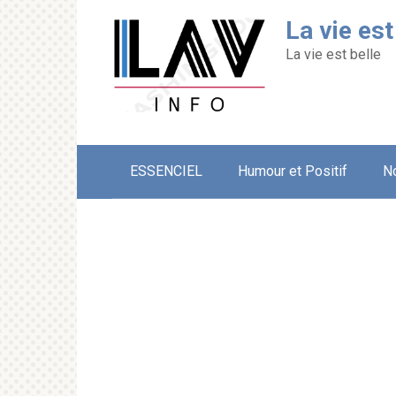
Перейти
La vie est
к
контенту
La vie est belle
ESSENCIEL
Humour et Positif
N