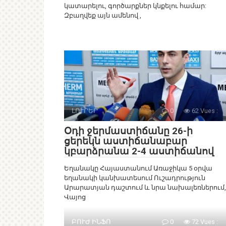
կատարելու, գործարքներ կնքելու համար:
Զբաղվեք այն ամենով ,
ԼՈՒՐԵՐ
0
62 Vues :
Օդի ջերմաստիճանը 26-ի
ցերեկն աստիճանաբար
կբարձրանա 2-4 աստիճանով
Եղանակը Հայաստանում Առաջիկա 5 օրվա
եղանակի կանխատեսում Ուշադրություն
Արարատյան դաշտում և նրա նախալեռներում,
Վայոց
ԲՈՒԺ ԻՆՖՈ
0
72 Vues :