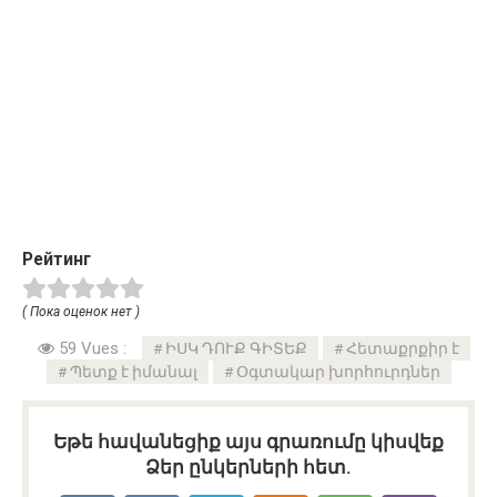
Рейтинг
( Пока оценок нет )
59 Vues :
ԻՍԿ ԴՈՒՔ ԳԻՏԵՔ
Հետաքրքիր է
Պետք է իմանալ
Օգտակար խորհուրդներ
Եթե հավանեցիք այս գրառումը կիսվեք
Ձեր ընկերների հետ.