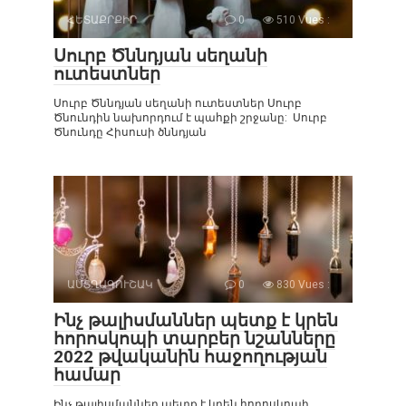
ՀԵՏԱՔՐՔԻՐ
0
510 Vues :
Սուրբ Ծննդյան սեղանի
ուտեստներ
Սուրբ Ծննդյան սեղանի ուտեստներ Սուրբ
Ծնունդին նախորդում է պահքի շրջանը: Սուրբ
Ծնունդը Հիսուսի ծննդյան
ԱՍՏՂԱԳՈՒՇԱԿ
0
830 Vues :
Ինչ թալիսմաններ պետք է կրեն
հորոսկոպի տարբեր նշանները
2022 թվականին հաջողության
համար
Ինչ թալիսմաններ պետք է կրեն հորոսկոպի