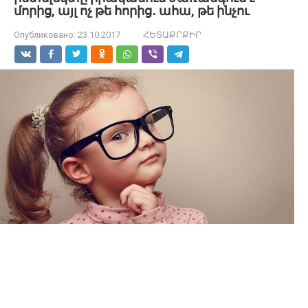
մորից, այլ ոչ թե հորից․ ահա, թե ինչու
Опубликовано:
23.10.2017
ՀԵՏԱՔՐՔԻՐ