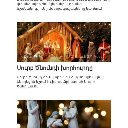
վտանգավոր ժամկետներ և դրանց
նշանակությունը Աստղագուշակները կարծում
ՀԵՏԱՔՐՔԻՐ
0
271 Vues :
Սուրբ Ծնունդի խորհուրդը
Սուրբ Ծնունդ Հունվարի 6-ին Հայ Առաքելական
եկեղեցին նշում է Հիսուս Քրիստոսի Սուրբ
Ծննդյան ու