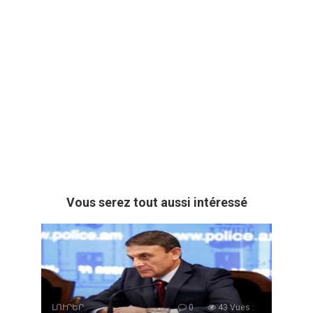
Vous serez tout aussi intéressé
ԼՈՒՐԵՐ
0
43 Vues :