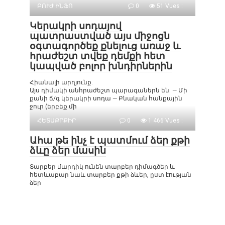
ԲՈՒԺ ԻՆՖՈ
0
51 Vues :
Կերակրի սոդայով
պատրաստված այս միջոցն
օգտագործեք քնելուց առաջ և
հրաժեշտ տվեք դեմքի հետ
կապված բոլոր խնդիրներին
Հիանալի արդյունք.
Այս դիմակի անհրաժեշտ պարագաներն են. — Մի
քանի ճ/գ կերակրի սոդա — Բնական հանքային
ջուր (երբեք մի
ՀԵՏԱՔՐՔԻՐ
0
1 466 Vues :
Ահա թե ինչ է պատմում ձեր քթի
ձևը ձեր մասին
Տարբեր մարդիկ ունեն տարբեր դիմագծեր և
հետևաբար նաև տարբեր քթի ձևեր, ըստ էության
ձեր