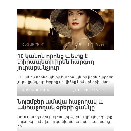
ՀԵՏԱՔՐՔԻՐ
0
91 Vues :
10 կանոն որոնց պետք է
տիրապետի իրեն հարգող
յուրաքանչյուր
10 կանոն որոնց պետք է տիրապետի իրեն հարգող
յուրաքանչյուր. Երբեք մի վիճեք հիմարների հետ`
ԱՍՏՂԱԳՈՒՇԱԿ
0
130 Vues :
Նոյեմբեր ամսվա հաջողակ և
անհաջողակ օրերի ցանկը
Ռուս աստղագուշակ Պավել Գլոբան կիսվել է գալիք
նոյեմբեր ամսվա իր կանխատեսմամբ: Նա ասաց,
որ