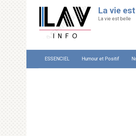
Перейти
La vie est
к
контенту
La vie est belle
ESSENCIEL
Humour et Positif
N