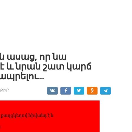
 ասաց, որ նա
է և նրան շատ կարճ
ապրելու…
ՔԻՐ