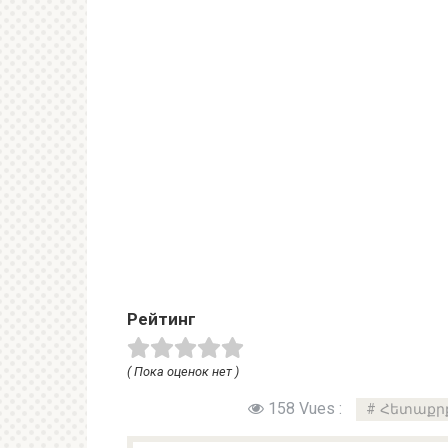
Рейтинг
( Пока оценок нет )
158 Vues :
Հետաքրք