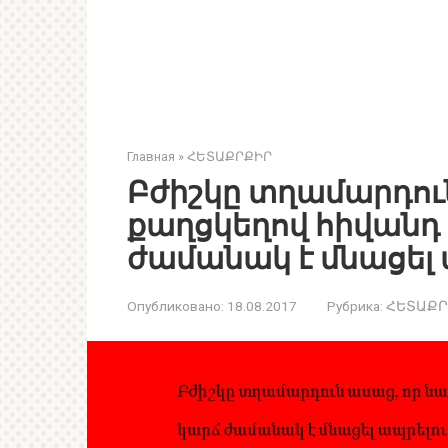
Главная
»
ՀԵՏԱՔՐՔԻՐ
Բժիշկը տղամարդուն
քաղցկեղով հիվանդ 
ժամանակ է մնացել 
Опубликовано:
18.08.2017
Рубрика:
ՀԵՏԱՔՐ