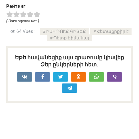
Рейтинг
( Пока оценок нет )
64 Vues :
ԻՍԿ ԴՈՒՔ ԳԻՏԵՔ
Հետաքրքիր է
Պետք է իմանալ
Եթե հավանեցիք այս գրառումը կիսվեք
Ձեր ընկերների հետ.