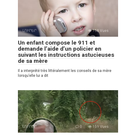
ԼՈՒՐԵՐ
0
158 Vues :
Un enfant compose le 911 et
demande l’aide d’un policier en
suivant les instructions astucieuses
de sa mère
Il a interprété très littéralement les conseils de sa mère
lorsqu’elle lui a dit
ԼՈՒՐԵՐ
0
159 Vues :