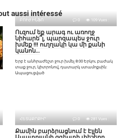
out aussi intéressé
ԲՈՒԺ ԻՆՖՈ
0
109 Vues :
Ուզում եք արագ ու առողջ
նիհարե՞լ, պարզապես ջուր
խմեք !!! ուղղակի կա մի քանի
կանոն…
Երբ է անհրաժեշտ ջուր խմել 8:00 Երկու բաժակ
տաք ջուր, կիտրոնով, դատարկ ստամոքսին:
Ապացուցված
ՀԵՏԱՔՐՔԻՐ
0
281 Vues :
Քամին բարձրացնում է Էլլեն
Ասատրյանի զգեստի փեշերը.