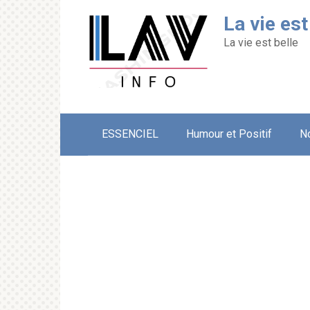
Перейти
La vie est
к
контенту
La vie est belle
ESSENCIEL
Humour et Positif
N