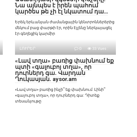
Նա այնպես է իրեն պահում
կարծես թե չի էլ նկատում դա…
Երեկ երևանյան ժամանցային կենտրոններերից
մեկում բաց փարթի էր, որին Էլլենը ներկայացել
էր գեղեցիկ կարմիր
ԼՈՒՐԵՐ
0
33 Vues :
«Լավ տղա» բառից փախնում եք
պտի «գալուբոյ տղա», որ
դուրներդ գա. Վարդան
Ղուկասյան. aysor.am
«Լավ տղա» բառից ինչի՞ եք փախնում. Լինի՞
«գալուբոյ տղա», որ դուրներդ գա: Դիտեք
տեսանյութը