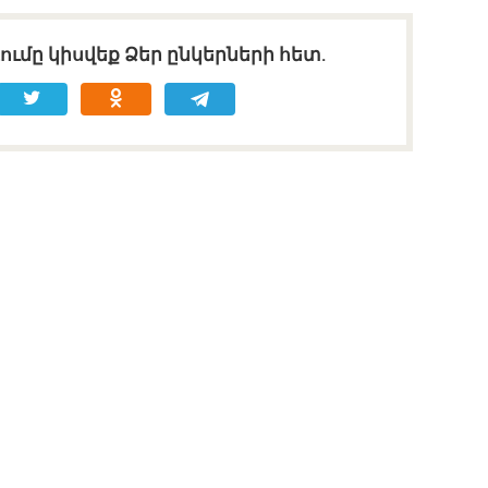
ւմը կիսվեք Ձեր ընկերների հետ.