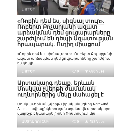
ԼՈՒՐԵՐ
0
112 Vues :
«Ռոբին դեմ ես, սիգնալ տուր».
Ռոբերտ Քոչարյանի ազատ
արձակման դեմ ցուցարարները
շարժվում են դեպի Ազատության
հրապարակ. Ուղիղ միացում
«Ռոբին դեմ ես, սիգնալ տուր». Ռոբերտ Քոչարյանի
ազատ արձակման դեմ ցուցարարները շարժվում
են դեպի
ԼՈՒՐԵՐ
0
680 Vues :
Արտակարգ դեպք. Երևան-
Մոսկվա չվերթի ժամանակ
ուղևորներից մեկը մահացել է
Մոսկվա-Երևան չվերթն իրականացնող Nordwind
Airlines ավիաընկերության օդանավն արտակարգ
վայրէջք է կատարել Դոնի Ռոստովում: Այս
ԱՍՏՂԱԳՈՒՇԱԿ
0
452 Vues :