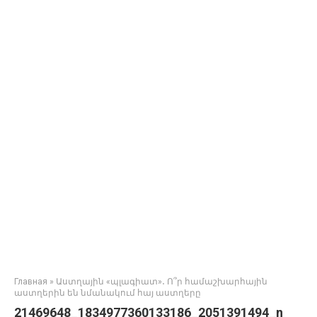
Главная
»
Աստղային «պլագիատ»․ Ո՞ր համաշխարհային
աստղերին են նմանակում հայ աստղերը
21469648_1834977360133186_2051391494_n