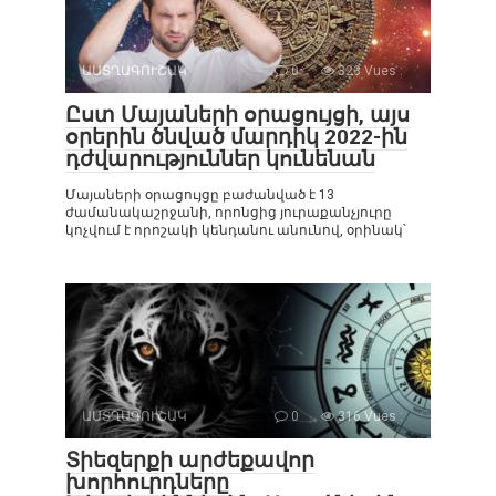
ԱՍՏՂԱԳՈՒՇԱԿ
0
323 Vues :
Ըստ Մայաների օրացույցի, այս
օրերին ծնված մարդիկ 2022-ին
դժվարություններ կունենան
Մայաների օրացույցը բաժանված է 13
ժամանակաշրջանի, որոնցից յուրաքանչյուրը
կոչվում է որոշակի կենդանու անունով, օրինակ՝
ԱՍՏՂԱԳՈՒՇԱԿ
0
316 Vues :
Տիեզերքի արժեքավոր
խորհուրդները