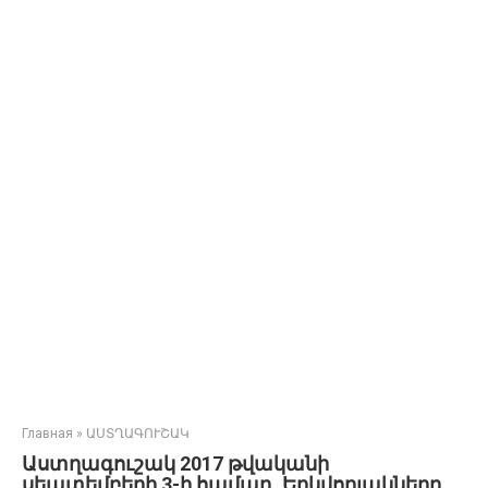
Главная
»
ԱՍՏՂԱԳՈՒՇԱԿ
Աստղագուշակ 2017 թվականի
սեպտեմբերի 3-ի համար․ Երկվորյակները