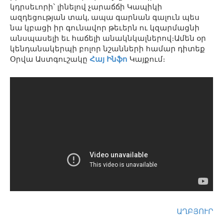
կդրսեւորի՝ լինելով չարաճճի Կապիկի
ազդեցության տակ, ապա գարնան գալուն պես
նա կբացի իր գունավոր թեւերն ու կզարմացնի
անսպասելի եւ հաճելի անակնկալներով։Ամեն օր
կենդանակերպի բոլոր նշանների համար դիտեք
Օրվա Աստգուշակը
Հայ Ինֆո
Կայքում։
ԱՂԲՅՈՒՐ